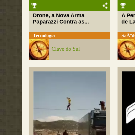
Drone, a Nova Arma
A Pe
Paparazzi Contra as...
de L
Tecnologia
SaÃºd
Clave do Sul