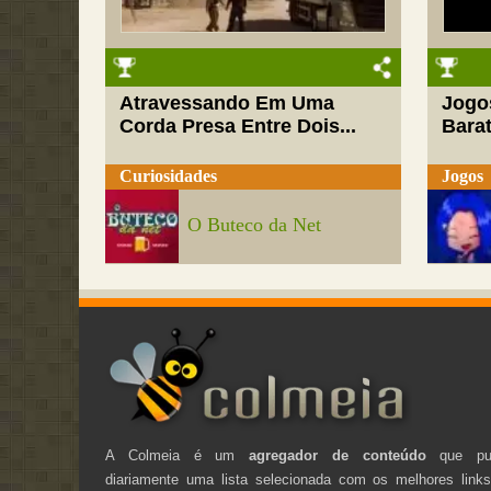
Atravessando Em Uma
Jogo
Corda Presa Entre Dois...
Barat
Curiosidades
Jogos
O Buteco da Net
A Colmeia é um
agregador de conteúdo
que pub
diariamente uma lista selecionada com os melhores link