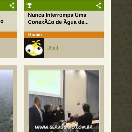
Nunca Interrompa Uma
to
ConexÃ£o de Ãgua de...
Humor
Uhull