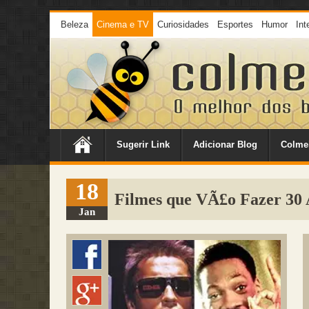
Beleza
Cinema e TV
Curiosidades
Esportes
Humor
Int
Sugerir Link
Adicionar Blog
Colme
18
Filmes que VÃ£o Fazer 30
Jan