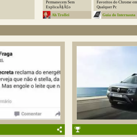
Permanecem Sem
Favoritos do Chrome e
ExplicaÃ§Ã£o
Qualquer Pc
Ah Trollei
Guia do Internauta