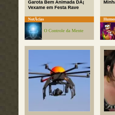
Garota Bem Animada DÃ¡
Minh
Vexame em Festa Rave
NotÃ­cias
Humo
O Controle da Mente