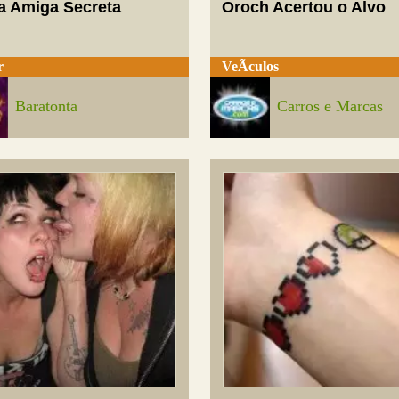
a Amiga Secreta
Oroch Acertou o Alvo
r
VeÃ­culos
Baratonta
Carros e Marcas