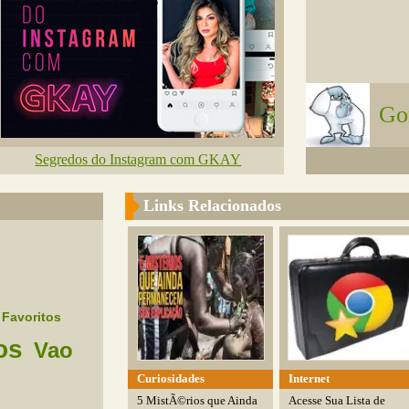
Gor
Segredos do Instagram com GKAY
Links Relacionados
Favoritos
os
Vao
Curiosidades
Internet
5 MistÃ©rios que Ainda
Acesse Sua Lista de