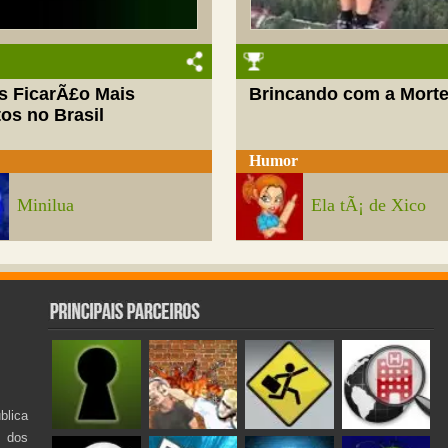
s FicarÃ£o Mais
Brincando com a Mort
os no Brasil
Humor
Minilua
Ela tÃ¡ de Xico
lica
s dos