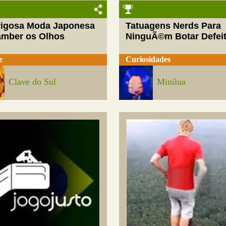
rigosa Moda Japonesa
Tatuagens Nerds Para
amber os Olhos
NinguÃ©m Botar Defei
e
Curiosidades
Clave do Sul
Minilua