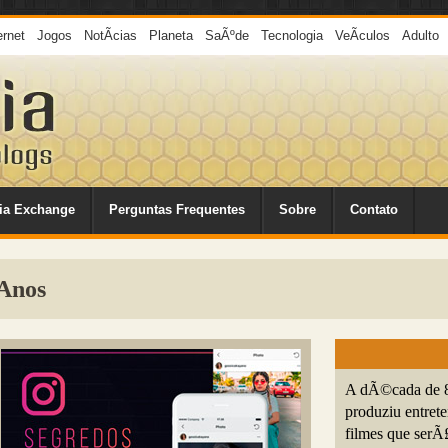
ernet
Jogos
NotÃ­cias
Planeta
SaÃºde
Tecnologia
VeÃ­culos
Adulto
ia Exchange
Perguntas Frequentes
Sobre
Contato
 Anos
A dÃ©cada de 8
produziu entret
filmes que serÃ£