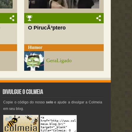
e
O PirucÃ³ptero
Humor
GeraLigado
Copie o código do nosso
selo
e ajude a divulgar a Colmeia
em seu blog.