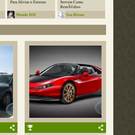
m
Para Aliviar o Estresse
Servem Como
RemÃ©dios
Mundo DSE
Sou Biruta