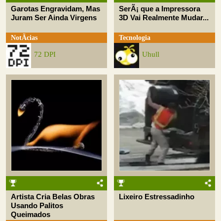
Garotas Engravidam, Mas
SerÃ¡ que a Impressora
Juram Ser Ainda Virgens
3D Vai Realmente Mudar...
NotÃ­cias
Tecnologia
72 DPI
Uhull
Artista Cria Belas Obras
Lixeiro Estressadinho
Usando Palitos
Queimados