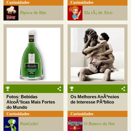
Curiosidades
Curiosidades
Pipoca de Bits
Ela tÃ¡ de Xico
Fotos: Bebidas
Os Melhores AnÃºncios
AlcoÃ³licas Mais Fortes
de Interesse PÃºblico
do Mundo
Curiosidades
Curiosidades
PutsGrilo!
O Buteco da Net