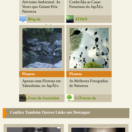
Ativismo Ambiental: As
ConheÃ§a as Casas
Vozes que Gritam Pela
Futuristas do JapÃ£o.
Natureza
Blog da
ATI&D
ComunicaÃ§Ã£o
Planeta
Planeta
Apenas uma Floresta em
As Melhores Fotografias
Yakushima, no JapÃ£o
de Natureza
Zona do Guaxinim
CiÃªncias da
Natureza
Confira Também Outros Links em Destaque: