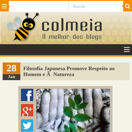
Beleza
Cinema e TV
Curiosidades
Esportes
Humor
Internet
Jogos
NotÃ­cias
Planeta
SaÃºde
Tecnologia
VeÃ­culos
Adulto
Sugerir Link
28
Filosofia Japonesa Promove Respeito ao
Homem e Ã Natureza
Adicionar Blog
Jan
Colmeia Exchange
Perguntas Frequentes
Sobre
Contato