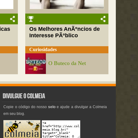
icas
Os Melhores AnÃºncios de
Interesse PÃºblico
Curiosidades
O Buteco da Net
Copie o código do nosso
selo
e ajude a divulgar a Colmeia
em seu blog.