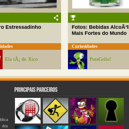
ro Estressadinho
Fotos: Bebidas AlcoÃ³l
Mais Fortes do Mundo
idades
Curiosidades
Ela tÃ¡ de Xico
PutsGrilo!
lica
s dos