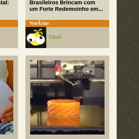
tal:
Brasileiros Brincam com
um Forte Redemoinho em...
NotÃ­cias
Uhull