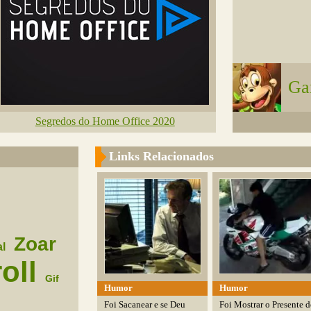
Ga
Segredos do Home Office 2020
Links Relacionados
Zoar
l
oll
Gif
Humor
Humor
Foi Sacanear e se Deu
Foi Mostrar o Presente d