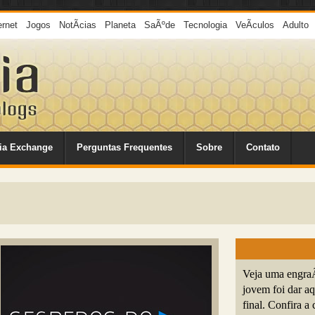
ernet
Jogos
NotÃ­cias
Planeta
SaÃºde
Tecnologia
VeÃ­culos
Adulto
ia Exchange
Perguntas Frequentes
Sobre
Contato
Veja uma engraÃ
jovem foi dar a
final. Confira a 