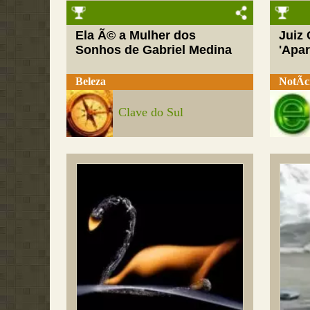
Ela Ã© a Mulher dos
Juiz
Sonhos de Gabriel Medina
'Apar
Beleza
NotÃ­c
Clave do Sul