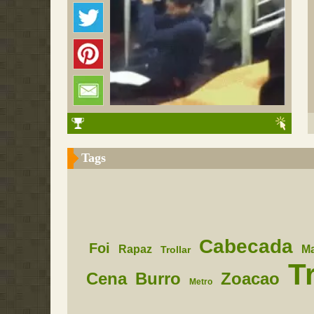
Tags
Cabecada
Foi
Rapaz
Ma
Trollar
Tr
Cena
Burro
Zoacao
Metro