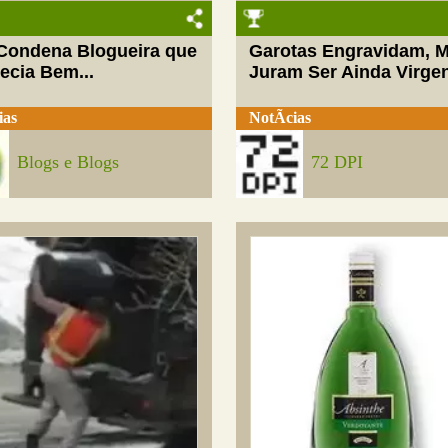
 Condena Blogueira que
Garotas Engravidam, 
ecia Bem...
Juram Ser Ainda Virge
ias
NotÃ­cias
Blogs e Blogs
72 DPI