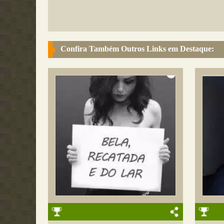
Confira Também Outros Links em Destaque: