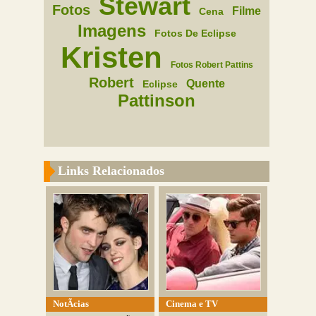
Stewart
Fotos
Filme
Cena
Imagens
Fotos De Eclipse
Kristen
Fotos Robert Pattins
Robert
Quente
Eclipse
Pattinson
Links Relacionados
NotÃ­cias
Cinema e TV