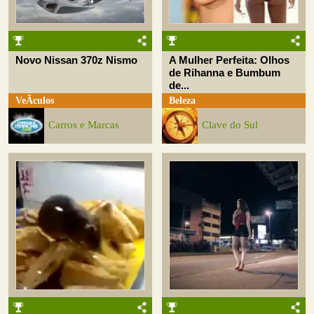
Novo Nissan 370z Nismo
A Mulher Perfeita: Olhos
de Rihanna e Bumbum
de...
VeÃ­culos
Beleza
Carros e Marcas
Clave do Sul