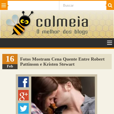
Beleza
Cinema e TV
Curiosidades
Esportes
Humor
Internet
Jogos
NotÃ­cias
Planeta
SaÃºde
Tecnologia
VeÃ­culos
Adulto
Sugerir Link
16
Fotos Mostram Cena Quente Entre Robert
Pattinson e Kristen Stewart
Adicionar Blog
Feb
Colmeia Exchange
Perguntas Frequentes
Sobre
Contato