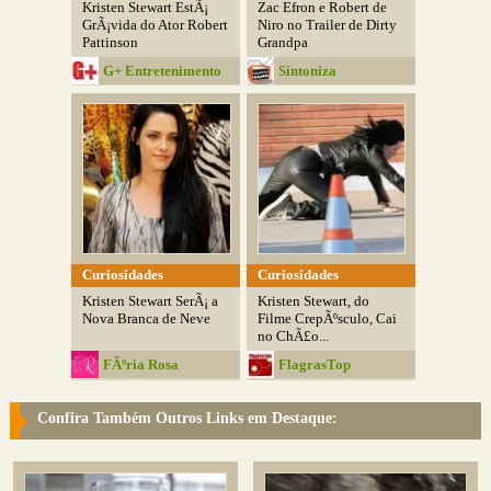
Kristen Stewart EstÃ¡
Zac Efron e Robert de
GrÃ¡vida do Ator Robert
Niro no Trailer de Dirty
Pattinson
Grandpa
G+ Entretenimento
Sintoniza
Curiosidades
Curiosidades
Kristen Stewart SerÃ¡ a
Kristen Stewart, do
Nova Branca de Neve
Filme CrepÃºsculo, Cai
no ChÃ£o...
FÃºria Rosa
FlagrasTop
Confira Também Outros Links em Destaque: