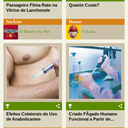
Passageiro Filma Rato na
Quanto Custa?
Vitrine de Lanchonete
NotÃ­cias
Humor
O Buteco da Net
O Loxa
Efeitos Colaterais do Uso
Criado FÃ­gado Humano
de Anabolizantes
Funcional a Partir de...