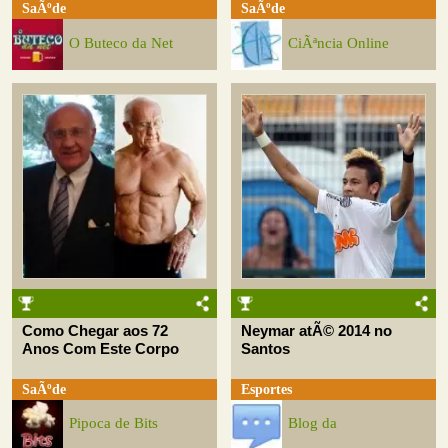
SaÃºde
SaÃºde
O Buteco da Net
CiÃªncia Online
Como Chegar aos 72
Neymar atÃ© 2014 no
Anos Com Este Corpo
Santos
SaÃºde
Esportes
Pipoca de Bits
Blog da