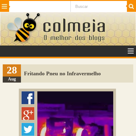
Beleza
Cinema e TV
Curiosidades
Esportes
Humor
Internet
Jogos
NotÃ­cias
Planeta
SaÃºde
Tecnologia
VeÃ­culos
Adulto
Sugerir Link
28
Fritando Pneu no Infravermelho
Adicionar Blog
Aug
Colmeia Exchange
Perguntas Frequentes
Sobre
Contato