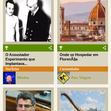
O Assustador
Onde se Hospedar em
Experimento que
FlorenÃ§a
Implantava...
NotÃ­cias
Curiosidades
Minilua
Para Viagem