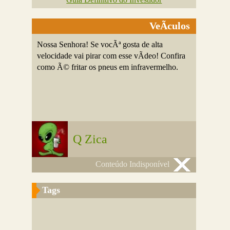
VeÃ­culos
Nossa Senhora! Se vocÃª gosta de alta
velocidade vai pirar com esse vÃ­deo! Confira
como Ã© fritar os pneus em infravermelho.
Q Zica
Conteúdo Indisponível
Tags