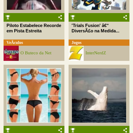
Piloto Estabelece Recorde
'Trials Fusion' â€“
em Pista Estreita
DiversÃ£o na Medida...
VeÃ­culos
Jogos
O Buteco da Net
InterNerdZ