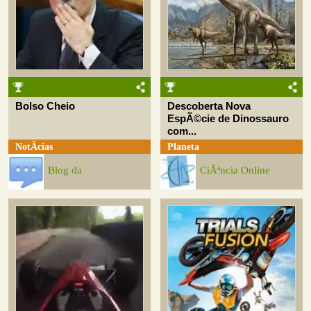
Bolso Cheio
Descoberta Nova
EspÃ©cie de Dinossauro
com...
NotÃ­cias
Planeta
Blog da
CiÃªncia Online