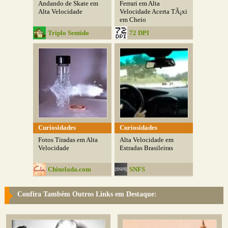
Andando de Skate em
Ferrari em Alta
Alta Velocidade
Velocidade Acerta TÃ¡xi
em Cheio
Triplo Sentido
72 DPI
Curiosidades
Curiosidades
Fotos Tiradas em Alta
Alta Velocidade em
Velocidade
Estradas Brasileiras
Chinelada.com
SNFS
Confira Também Outros Links em Destaque: