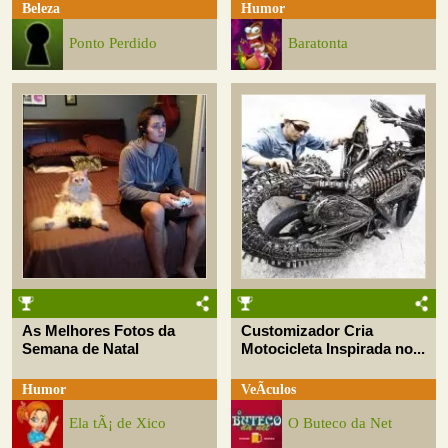
Beleza
Humor
Ponto Perdido
Baratonta
As Melhores Fotos da
Customizador Cria
Semana de Natal
Motocicleta Inspirada no...
Humor
VeÃ­culos
Ela tÃ¡ de Xico
O Buteco da Net