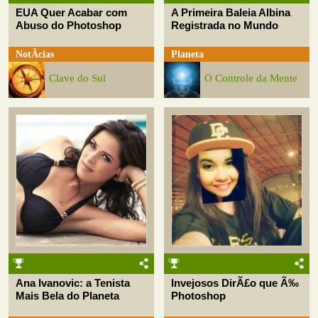
EUA Quer Acabar com
A Primeira Baleia Albina
Abuso do Photoshop
Registrada no Mundo
NotÃ­cias
Planeta
Clave do Sul
O Controle da Mente
Ana Ivanovic: a Tenista
Invejosos DirÃ£o que Ã‰
Mais Bela do Planeta
Photoshop