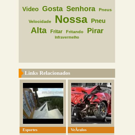
Gosta
Senhora
Video
Pneus
Nossa
Pneu
Velocidade
Alta
Pirar
Fritar
Fritando
Infravermelho
Links Relacionados
Esportes
VeÃ­culos