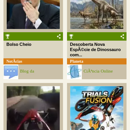
Bolso Cheio
Descoberta Nova
EspÃ©cie de Dinossauro
com...
NotÃ­cias
Planeta
Blog da
CiÃªncia Online