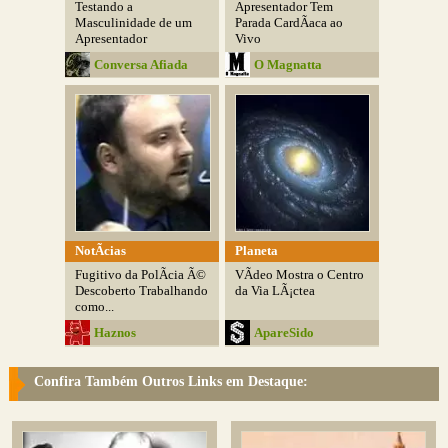
Testando a
Apresentador Tem
Masculinidade de um
Parada CardÃ­aca ao
Apresentador
Vivo
Conversa Afiada
O Magnatta
NotÃ­cias
Planeta
Fugitivo da PolÃ­cia Ã©
VÃ­deo Mostra o Centro
Descoberto Trabalhando
da Via LÃ¡ctea
como...
Haznos
ApareSido
Confira Também Outros Links em Destaque: