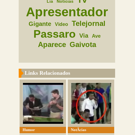
Lia
Noticias
Apresentador
Telejornal
Gigante
Video
Passaro
Via
Ave
Aparece
Gaivota
Links Relacionados
Humor
NotÃ­cias