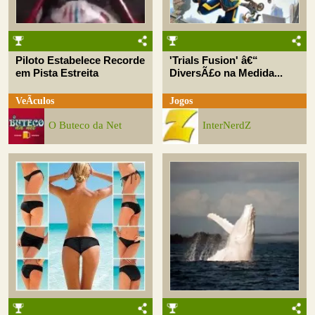
Piloto Estabelece Recorde
'Trials Fusion' â€“
em Pista Estreita
DiversÃ£o na Medida...
VeÃ­culos
Jogos
O Buteco da Net
InterNerdZ