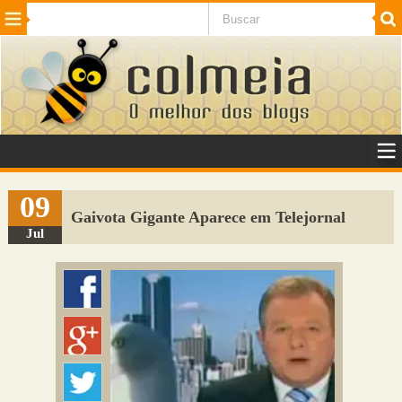
Beleza
Cinema e TV
Curiosidades
Esportes
Humor
Internet
Jogos
NotÃ­cias
Planeta
SaÃºde
Tecnologia
VeÃ­culos
Adulto
Sugerir Link
09
Gaivota Gigante Aparece em Telejornal
Adicionar Blog
Jul
Colmeia Exchange
Perguntas Frequentes
Sobre
Contato