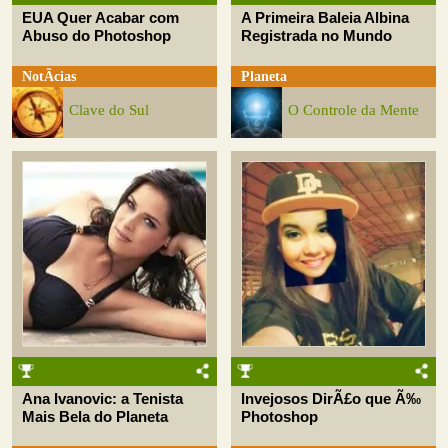
EUA Quer Acabar com
A Primeira Baleia Albina
Abuso do Photoshop
Registrada no Mundo
NotÃ­cias
Planeta
Clave do Sul
O Controle da Mente
Ana Ivanovic: a Tenista
Invejosos DirÃ£o que Ã‰
Mais Bela do Planeta
Photoshop