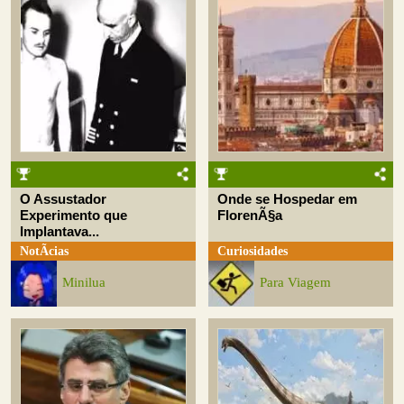
O Assustador
Onde se Hospedar em
Experimento que
FlorenÃ§a
Implantava...
NotÃ­cias
Curiosidades
Minilua
Para Viagem