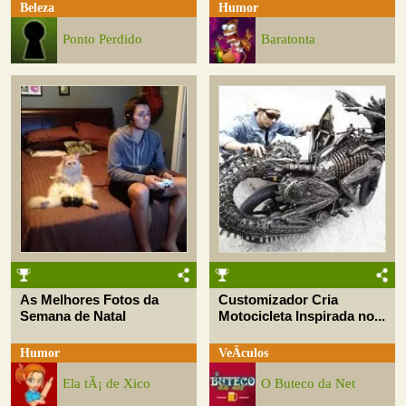
Beleza
Humor
Ponto Perdido
Baratonta
As Melhores Fotos da
Customizador Cria
Semana de Natal
Motocicleta Inspirada no...
Humor
VeÃ­culos
Ela tÃ¡ de Xico
O Buteco da Net