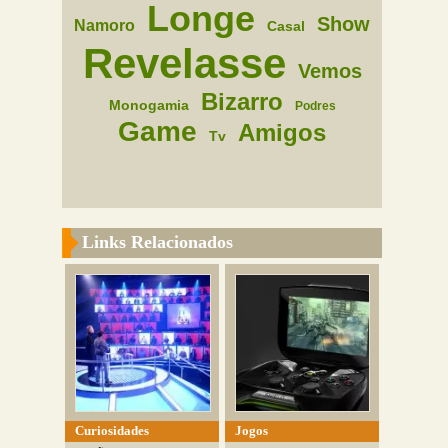
Longe
Show
Namoro
Casal
Revelasse
Vemos
Bizarro
Monogamia
Podres
Game
Amigos
Tv
Links Relacionados
Curiosidades
Jogos