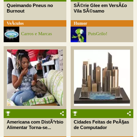
Queimando Pneus no
SÃ©rie Glee em VersÃ£o
Burnout
Vila SÃ©samo
VeÃ­culos
Humor
Carros e Marcas
PutsGrilo!
Americana com DistÃºrbio
Cidades Feitas de PeÃ§as
Alimentar Torna-se...
de Computador