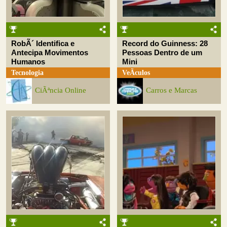
RobÃ´ Identifica e
Record do Guinness: 28
Antecipa Movimentos
Pessoas Dentro de um
Humanos
Mini
Tecnologia
VeÃ­culos
CiÃªncia Online
Carros e Marcas