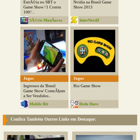
EstrÃ©ia no SBT o
Nvidia na Brasil Game
Game Show \'1 Contra
Show 2013
100\'...
SÃ©rie ManÃ­acos
InterNerdZ
Jogos
Jogos
Ingressos da 'Brasil
Rio Game Show
Game Show' ComeÃ§am
a Ser Vendidos...
Mobile Bit
Dedo Duro
Confira Também Outros Links em Destaque: