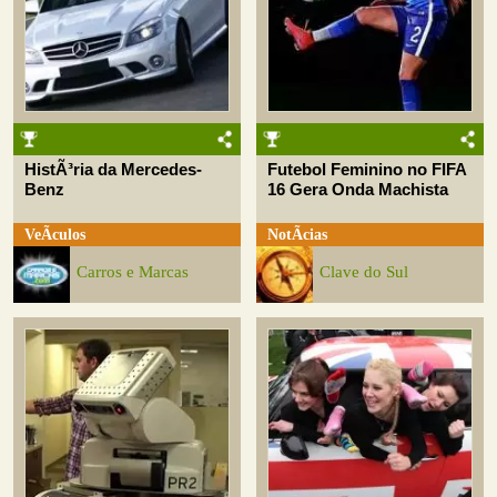
HistÃ³ria da Mercedes-
Futebol Feminino no FIFA
Benz
16 Gera Onda Machista
VeÃ­culos
NotÃ­cias
Carros e Marcas
Clave do Sul