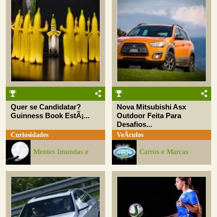
Quer se Candidatar?
Nova Mitsubishi Asx
Guinness Book EstÃ¡...
Outdoor Feita Para
Desafios...
Curiosidades
VeÃ­culos
Mentes Imundas e
Carros e Marcas