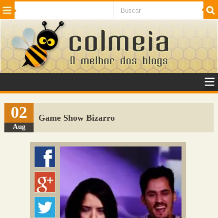
Beleza
Cinema e TV
Curiosidades
Esportes
Humor
Internet
Jogos
NotÃ­cias
Planeta
SaÃºde
Tecnologia
VeÃ­culos
Adulto
Sugerir Link
02
Game Show Bizarro
Adicionar Blog
Aug
Colmeia Exchange
Perguntas Frequentes
Sobre
Contato