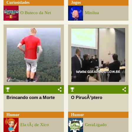
Curiosidades
Jogos
O Buteco da Net
Minilua
Brincando com a Morte
O PirucÃ³ptero
Humor
Humor
Ela tÃ¡ de Xico
GeraLigado