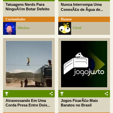
Tatuagens Nerds Para
Nunca Interrompa Uma
NinguÃ©m Botar Defeito
ConexÃ£o de Ãgua de...
Curiosidades
Humor
Minilua
Uhull
Atravessando Em Uma
Jogos FicarÃ£o Mais
Corda Presa Entre Dois...
Baratos no Brasil