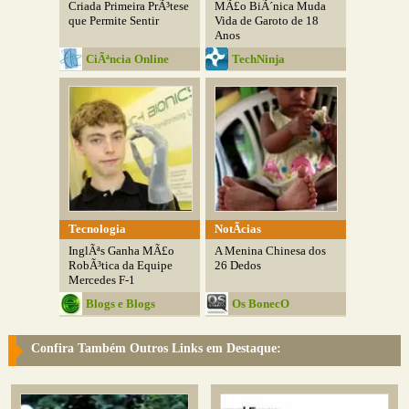
Criada Primeira PrÃ³tese
MÃ£o BiÃ´nica Muda
que Permite Sentir
Vida de Garoto de 18
Anos
CiÃªncia Online
TechNinja
Tecnologia
NotÃ­cias
InglÃªs Ganha MÃ£o
A Menina Chinesa dos
RobÃ³tica da Equipe
26 Dedos
Mercedes F-1
Blogs e Blogs
Os BonecO
Confira Também Outros Links em Destaque: