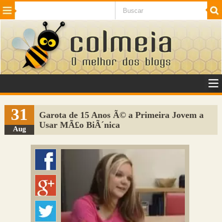
Beleza
Cinema e TV
Curiosidades
Esportes
Humor
Internet
Jogos
NotÃ­cias
Planeta
SaÃºde
Tecnologia
VeÃ­culos
Adulto
Sugerir Link
31
Garota de 15 Anos Ã© a Primeira Jovem a
Usar MÃ£o BiÃ´nica
Adicionar Blog
Aug
Colmeia Exchange
Perguntas Frequentes
Sobre
Contato