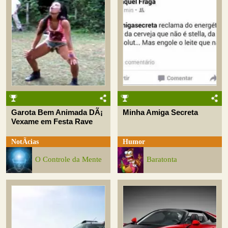
Garota Bem Animada DÃ¡
Minha Amiga Secreta
Vexame em Festa Rave
NotÃ­cias
Humor
O Controle da Mente
Baratonta