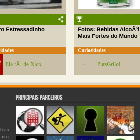
ro Estressadinho
Fotos: Bebidas AlcoÃ³l
Mais Fortes do Mundo
idades
Curiosidades
Ela tÃ¡ de Xico
PutsGrilo!
lica
s dos