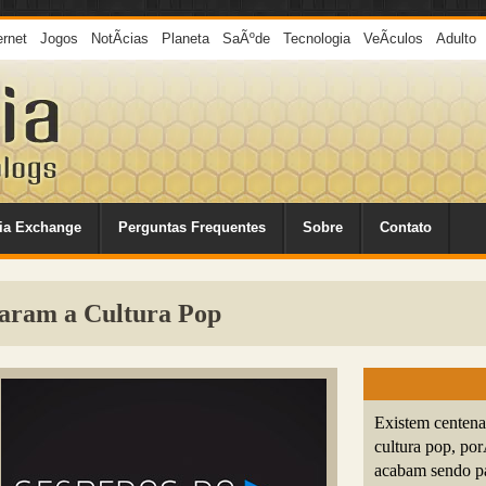
ernet
Jogos
NotÃ­cias
Planeta
SaÃºde
Tecnologia
VeÃ­culos
Adulto
ia Exchange
Perguntas Frequentes
Sobre
Contato
daram a Cultura Pop
Existem centenas
cultura pop, po
acabam sendo par