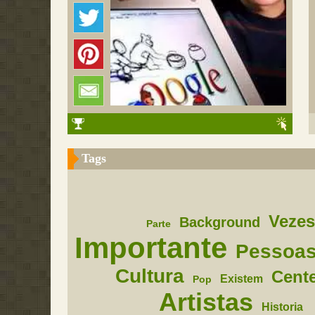
Tags
Veze
Background
Parte
Importante
Pessoa
Cultura
Cent
Existem
Pop
Artistas
Historia