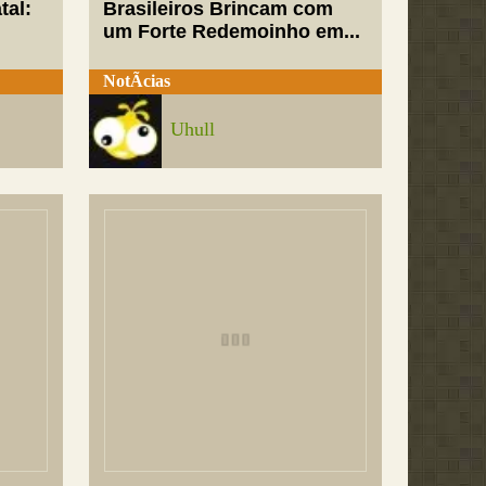
tal:
Brasileiros Brincam com
um Forte Redemoinho em...
NotÃ­cias
Uhull