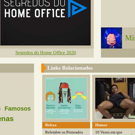
Mi
Segredos do Home Office 2020
Links Relacionados
s
s
Famosos
enas
Beleza
Humor
Relembre os Penteados
10 Vezes em que