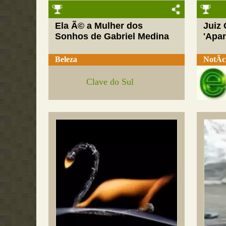
Ela Ã© a Mulher dos
Juiz
Sonhos de Gabriel Medina
'Apar
Beleza
NotÃ­c
Clave do Sul