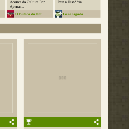
Ãcones da Cultura Pop
Para a HistÃ³ria
Apenas...
O Buteco da Net
GeraLigado