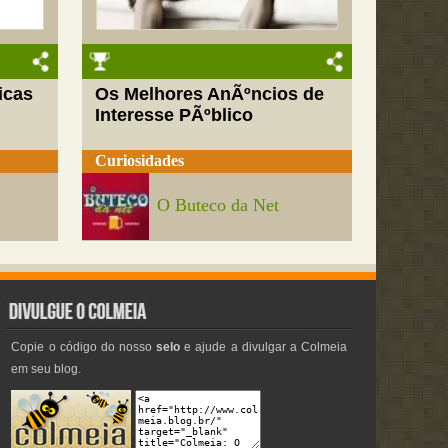
icas
Os Melhores AnÃºncios de
Interesse PÃºblico
Curiosidades
O Buteco da Net
Copie o código do nosso
selo
e ajude a divulgar a Colmeia
em seu blog.