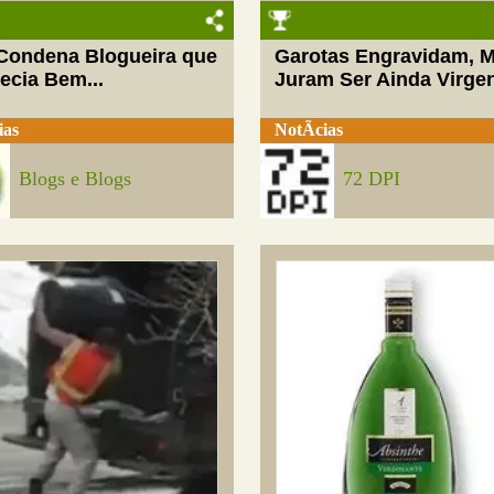
 Condena Blogueira que
Garotas Engravidam, 
ecia Bem...
Juram Ser Ainda Virge
ias
NotÃ­cias
Blogs e Blogs
72 DPI