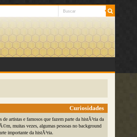
Curiosidades
 de artistas e famosos que fazem parte da histÃ³ria da
rÃ©m, muitas vezes, algumas pessoas no background
te importante da histÃ³ria.