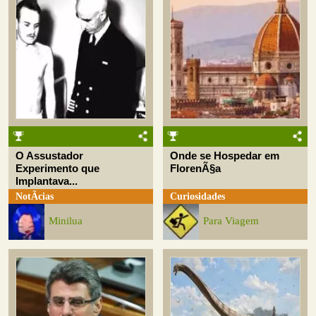
O Assustador
Onde se Hospedar em
Experimento que
FlorenÃ§a
Implantava...
NotÃ­cias
Curiosidades
Minilua
Para Viagem