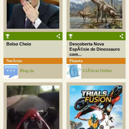
Bolso Cheio
Descoberta Nova
EspÃ©cie de Dinossauro
com...
NotÃ­cias
Planeta
Blog da
CiÃªncia Online