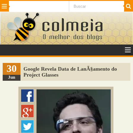
Beleza
Cinema e TV
Curiosidades
Esportes
Humor
Internet
Jogos
NotÃ­cias
Planeta
SaÃºde
Tecnologia
VeÃ­culos
Adulto
Sugerir Link
30
Google Revela Data de LanÃ§amento do
Project Glasses
Adicionar Blog
Jun
Colmeia Exchange
Perguntas Frequentes
Sobre
Contato