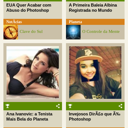
EUA Quer Acabar com
A Primeira Baleia Albina
Abuso do Photoshop
Registrada no Mundo
NotÃ­cias
Planeta
Clave do Sul
O Controle da Mente
Ana Ivanovic: a Tenista
Invejosos DirÃ£o que Ã‰
Mais Bela do Planeta
Photoshop