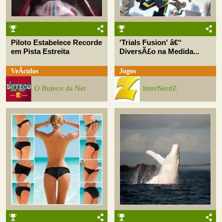
Piloto Estabelece Recorde
'Trials Fusion' â€“
em Pista Estreita
DiversÃ£o na Medida...
VeÃ­culos
Jogos
O Buteco da Net
InterNerdZ