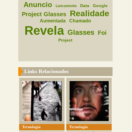
Anuncio
Data
Google
Lancamento
Realidade
Project Glasses
Aumentada
Chamado
Revela
Glasses
Foi
Project
Links Relacionados
Tecnologia
Tecnologia