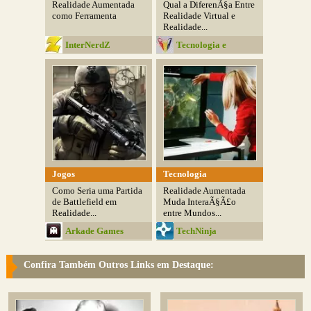
Realidade Aumentada
Qual a DiferenÃ§a Entre
como Ferramenta
Realidade Virtual e
Realidade...
InterNerdZ
Tecnologia e
Programas
Jogos
Tecnologia
Como Seria uma Partida
Realidade Aumentada
de Battlefield em
Muda InteraÃ§Ã£o
Realidade...
entre Mundos...
Arkade Games
TechNinja
Confira Também Outros Links em Destaque: