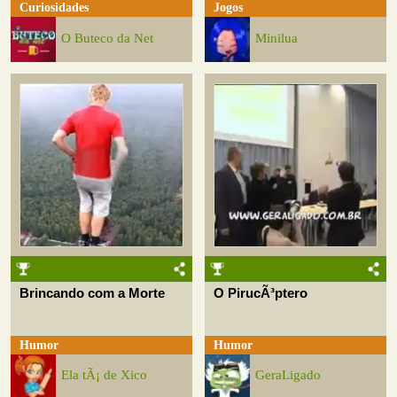
Curiosidades
Jogos
O Buteco da Net
Minilua
Brincando com a Morte
O PirucÃ³ptero
Humor
Humor
Ela tÃ¡ de Xico
GeraLigado