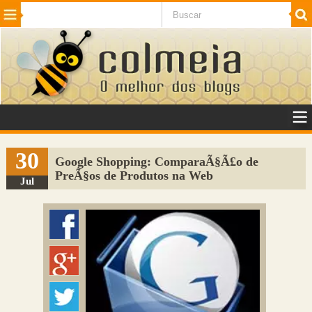
Beleza
Cinema e TV
Curiosidades
Esportes
Humor
Internet
Jogos
NotÃ­cias
Planeta
SaÃºde
Tecnologia
VeÃ­culos
Adulto
Sugerir Link
30
Google Shopping: ComparaÃ§Ã£o de
PreÃ§os de Produtos na Web
Adicionar Blog
Jul
Colmeia Exchange
Perguntas Frequentes
Sobre
Contato