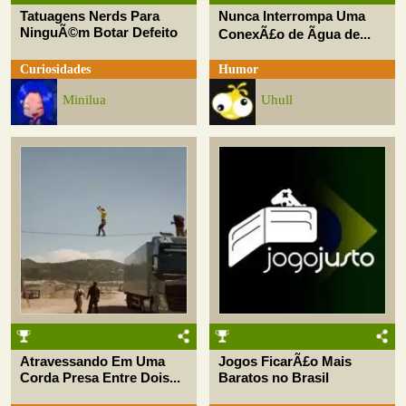
Tatuagens Nerds Para
Nunca Interrompa Uma
NinguÃ©m Botar Defeito
ConexÃ£o de Ãgua de...
Curiosidades
Humor
Minilua
Uhull
Atravessando Em Uma
Jogos FicarÃ£o Mais
Corda Presa Entre Dois...
Baratos no Brasil