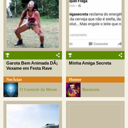
Garota Bem Animada DÃ¡
Minha Amiga Secreta
Vexame em Festa Rave
NotÃ­cias
Humor
O Controle da Mente
Baratonta