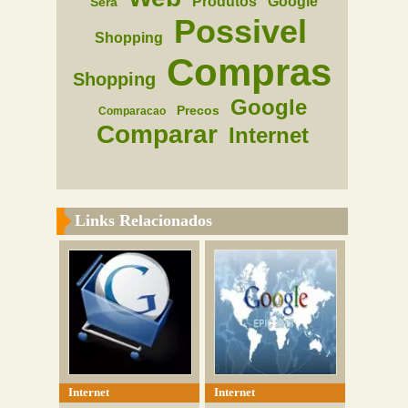
Produtos
Google
Sera
Possivel
Shopping
Compras
Shopping
Google
Precos
Comparacao
Comparar
Internet
Links Relacionados
Internet
Internet