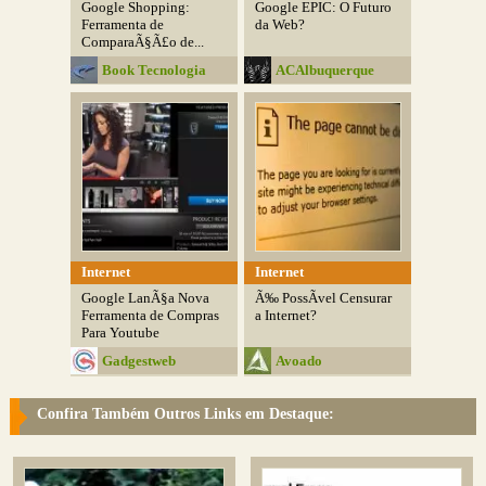
Google Shopping:
Google EPIC: O Futuro
Ferramenta de
da Web?
ComparaÃ§Ã£o de...
Book Tecnologia
ACAlbuquerque
Internet
Internet
Google LanÃ§a Nova
Ã‰ PossÃ­vel Censurar
Ferramenta de Compras
a Internet?
Para Youtube
Gadgestweb
Avoado
Confira Também Outros Links em Destaque: