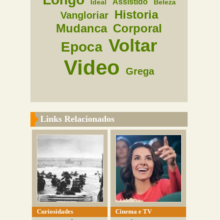
Assistido
Ideal
Beleza
Historia
Vangloriar
Mudanca
Corporal
Voltar
Epoca
Video
Grega
Links Relacionados
Curiosidades
Cinema e TV