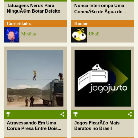
Tatuagens Nerds Para
Nunca Interrompa Uma
NinguÃ©m Botar Defeito
ConexÃ£o de Ãgua de...
Curiosidades
Humor
Minilua
Uhull
Atravessando Em Uma
Jogos FicarÃ£o Mais
Corda Presa Entre Dois...
Baratos no Brasil