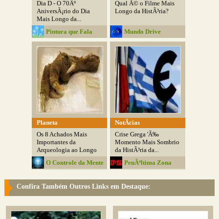
Dia D - O 70Âº
Qual Ã© o Filme Mais
AniversÃ¡rio do Dia
Longo da HistÃ³ria?
Mais Longo da...
Pintura que Fala
Mundo Drive
Planeta
NotÃ­cias
Os 8 Achados Mais
Crise Grega 'Ã‰
Importantes da
Momento Mais Sombrio
Arqueologia ao Longo
da HistÃ³ria da...
da...
O Controle da Mente
PenÃºltima Zona
Confira Também Outros Links em Destaque: