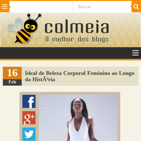
Beleza
Cinema e TV
Curiosidades
Esportes
Humor
Internet
Jogos
NotÃ­cias
Planeta
SaÃºde
Tecnologia
VeÃ­culos
Adulto
Sugerir Link
16
Ideal de Beleza Corporal Feminino ao Longo
da HistÃ³ria
Adicionar Blog
Feb
Colmeia Exchange
Perguntas Frequentes
Sobre
Contato