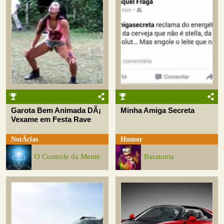
Garota Bem Animada DÃ¡
Minha Amiga Secreta
Vexame em Festa Rave
NotÃ­cias
Humor
O Controle da Mente
Baratonta