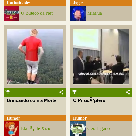
Curiosidades
Jogos
O Buteco da Net
Minilua
Brincando com a Morte
O PirucÃ³ptero
Humor
Humor
Ela tÃ¡ de Xico
GeraLigado