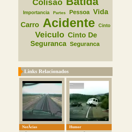
Batida
Colisao
Vida
Pessoa
Importancia
Partes
Acidente
Carro
Cinto
Veiculo
Cinto De
Seguranca
Seguranca
Links Relacionados
NotÃ­cias
Humor