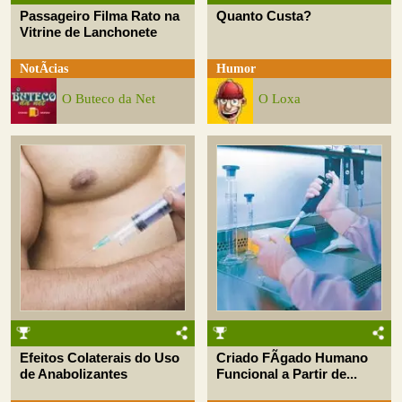
Passageiro Filma Rato na
Quanto Custa?
Vitrine de Lanchonete
NotÃ­cias
Humor
O Buteco da Net
O Loxa
Efeitos Colaterais do Uso
Criado FÃ­gado Humano
de Anabolizantes
Funcional a Partir de...