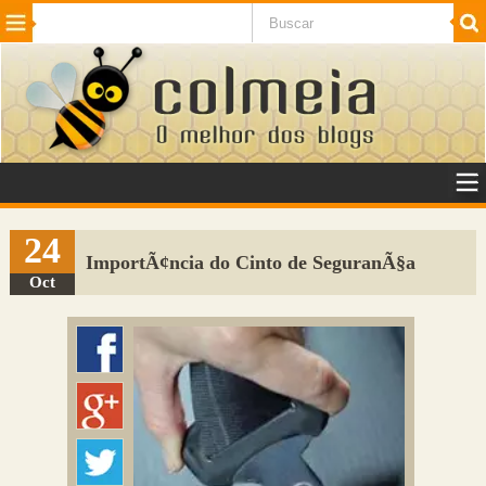
Beleza
Cinema e TV
Curiosidades
Esportes
Humor
Internet
Jogos
NotÃ­cias
Planeta
SaÃºde
Tecnologia
VeÃ­culos
Adulto
Sugerir Link
24
ImportÃ¢ncia do Cinto de SeguranÃ§a
Adicionar Blog
Oct
Colmeia Exchange
Perguntas Frequentes
Sobre
Contato