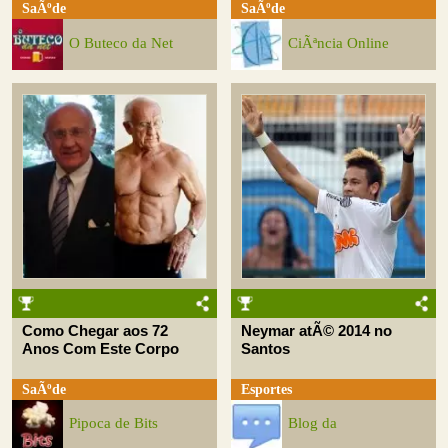
SaÃºde
SaÃºde
O Buteco da Net
CiÃªncia Online
Como Chegar aos 72
Neymar atÃ© 2014 no
Anos Com Este Corpo
Santos
SaÃºde
Esportes
Pipoca de Bits
Blog da