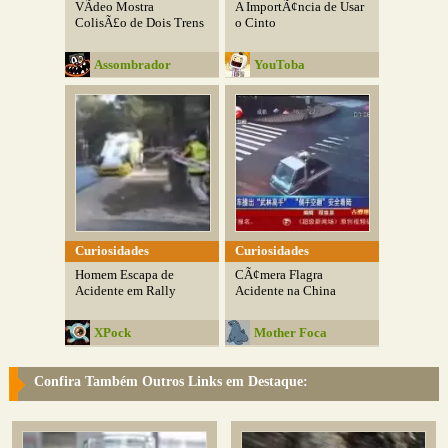
VÃ­deo Mostra
A ImportÃ¢ncia de Usar
ColisÃ£o de Dois Trens
o Cinto
Assombrador
YouToba
Curiosidades
Curiosidades
Homem Escapa de
CÃ¢mera Flagra
Acidente em Rally
Acidente na China
XPock
Mother Foca
Confira Também Outros Links em Destaque: