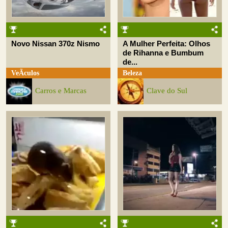
Novo Nissan 370z Nismo
A Mulher Perfeita: Olhos
de Rihanna e Bumbum
de...
VeÃ­culos
Beleza
Carros e Marcas
Clave do Sul