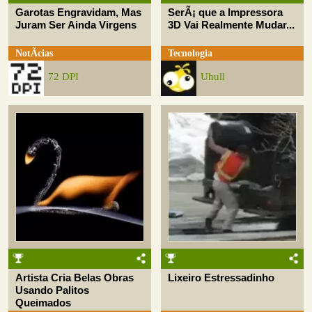
Garotas Engravidam, Mas
SerÃ¡ que a Impressora
Juram Ser Ainda Virgens
3D Vai Realmente Mudar...
NotÃ­cias
Tecnologia
72 DPI
Uhull
Artista Cria Belas Obras
Lixeiro Estressadinho
Usando Palitos
Queimados