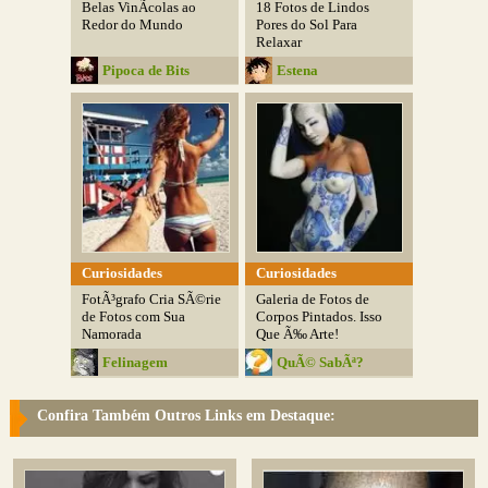
Belas VinÃ­colas ao
18 Fotos de Lindos
Redor do Mundo
Pores do Sol Para
Relaxar
Pipoca de Bits
Estena
Curiosidades
Curiosidades
FotÃ³grafo Cria SÃ©rie
Galeria de Fotos de
de Fotos com Sua
Corpos Pintados. Isso
Namorada
Que Ã‰ Arte!
Felinagem
QuÃ© SabÃª?
Confira Também Outros Links em Destaque: