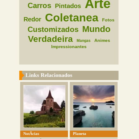
Arte
Carros
Pintados
Coletanea
Redor
Fotos
Mundo
Customizados
Verdadeira
Animes
Mangas
Impressionantes
Links Relacionados
NotÃ­cias
Planeta