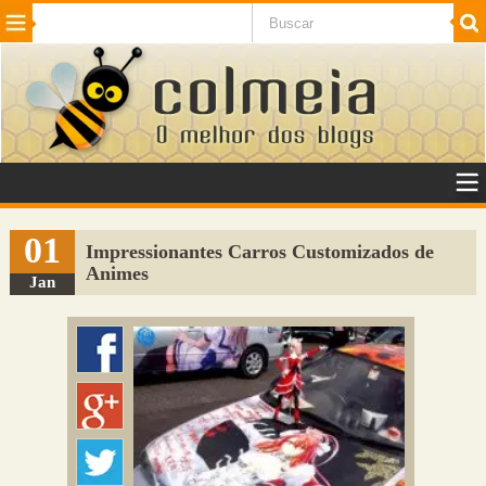
Beleza
Cinema e TV
Curiosidades
Esportes
Humor
Internet
Jogos
NotÃ­cias
Planeta
SaÃºde
Tecnologia
VeÃ­culos
Adulto
Sugerir Link
01
Impressionantes Carros Customizados de
Animes
Adicionar Blog
Jan
Colmeia Exchange
Perguntas Frequentes
Sobre
Contato