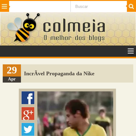
Beleza
Cinema e TV
Curiosidades
Esportes
Humor
Internet
Jogos
NotÃ­cias
Planeta
SaÃºde
Tecnologia
VeÃ­culos
Adulto
Sugerir Link
29
IncrÃ­vel Propaganda da Nike
Adicionar Blog
Apr
Colmeia Exchange
Perguntas Frequentes
Sobre
Contato