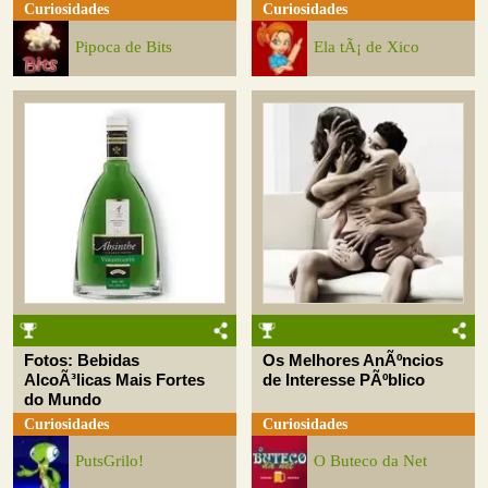
Curiosidades
Curiosidades
Pipoca de Bits
Ela tÃ¡ de Xico
Fotos: Bebidas
Os Melhores AnÃºncios
AlcoÃ³licas Mais Fortes
de Interesse PÃºblico
do Mundo
Curiosidades
Curiosidades
PutsGrilo!
O Buteco da Net