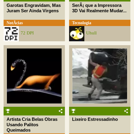
Garotas Engravidam, Mas
SerÃ¡ que a Impressora
Juram Ser Ainda Virgens
3D Vai Realmente Mudar...
NotÃ­cias
Tecnologia
72 DPI
Uhull
Artista Cria Belas Obras
Lixeiro Estressadinho
Usando Palitos
Queimados