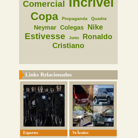
Incrivel
Comercial
Copa
Propaganda
Quadra
Nike
Neymar
Colegas
Estivesse
Ronaldo
Junto
Cristiano
Links Relacionados
Esportes
VeÃ­culos