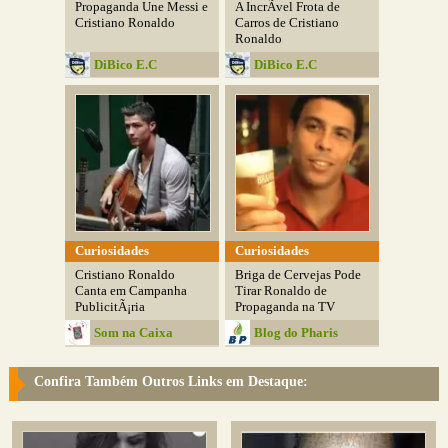
Propaganda Une Messi e
A IncrÃ­vel Frota de
Cristiano Ronaldo
Carros de Cristiano
Ronaldo
DiBico E.C
DiBico E.C
Curiosidades
Curiosidades
Cristiano Ronaldo
Briga de Cervejas Pode
Canta em Campanha
Tirar Ronaldo de
PublicitÃ¡ria
Propaganda na TV
Som na Caixa
Blog do Pharis
Confira Também Outros Links em Destaque: