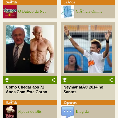
SaÃºde
SaÃºde
O Buteco da Net
CiÃªncia Online
Como Chegar aos 72
Neymar atÃ© 2014 no
Anos Com Este Corpo
Santos
SaÃºde
Esportes
Pipoca de Bits
Blog da