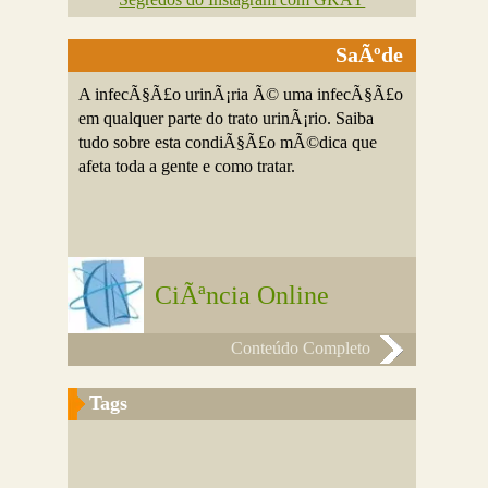
SaÃºde
A infecÃ§Ã£o urinÃ¡ria Ã© uma infecÃ§Ã£o
em qualquer parte do trato urinÃ¡rio. Saiba
tudo sobre esta condiÃ§Ã£o mÃ©dica que
afeta toda a gente e como tratar.
CiÃªncia Online
Conteúdo Completo
Tags