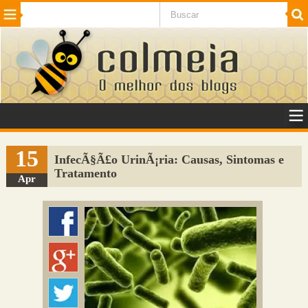
Beleza
Cinema e TV
Curiosidades
Esportes
Humor
Internet
Jogos
NotÃ­cias
Planeta
SaÃºde
Tecnologia
VeÃ­culos
Adulto
Sugerir Link
15
InfecÃ§Ã£o UrinÃ¡ria: Causas, Sintomas e
Tratamento
Adicionar Blog
Apr
Colmeia Exchange
Perguntas Frequentes
Sobre
Contato