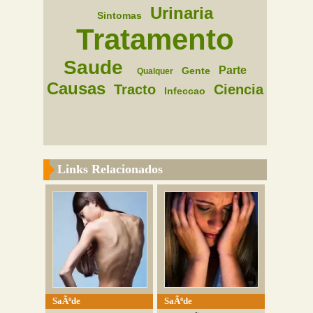
Urinaria
Sintomas
Tratamento
Saude
Parte
Gente
Qualquer
Causas
Tracto
Ciencia
Infeccao
Links Relacionados
SaÃºde
SaÃºde