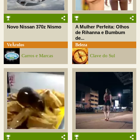
Novo Nissan 370z Nismo
A Mulher Perfeita: Olhos
de Rihanna e Bumbum
de...
VeÃ­culos
Beleza
Carros e Marcas
Clave do Sul