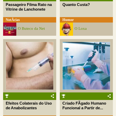
Passageiro Filma Rato na
Quanto Custa?
Vitrine de Lanchonete
NotÃ­cias
Humor
O Buteco da Net
O Loxa
Efeitos Colaterais do Uso
Criado FÃ­gado Humano
de Anabolizantes
Funcional a Partir de...