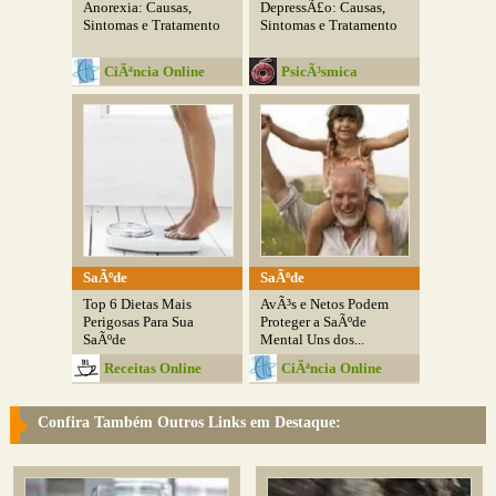
Anorexia: Causas,
DepressÃ£o: Causas,
Sintomas e Tratamento
Sintomas e Tratamento
CiÃªncia Online
PsicÃ³smica
SaÃºde
SaÃºde
Top 6 Dietas Mais
AvÃ³s e Netos Podem
Perigosas Para Sua
Proteger a SaÃºde
SaÃºde
Mental Uns dos...
Receitas Online
CiÃªncia Online
Confira Também Outros Links em Destaque: