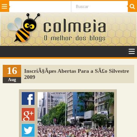
Beleza
Cinema e TV
Curiosidades
Esportes
Humor
Internet
Jogos
NotÃ­cias
Planeta
SaÃºde
Tecnologia
VeÃ­culos
Adulto
Sugerir Link
16
InscriÃ§Ãµes Abertas Para a SÃ£o Silvestre
2009
Adicionar Blog
Aug
Colmeia Exchange
Perguntas Frequentes
Sobre
Contato