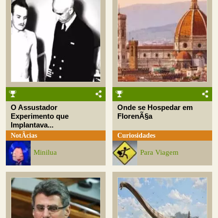
O Assustador
Onde se Hospedar em
Experimento que
FlorenÃ§a
Implantava...
NotÃ­cias
Curiosidades
Minilua
Para Viagem