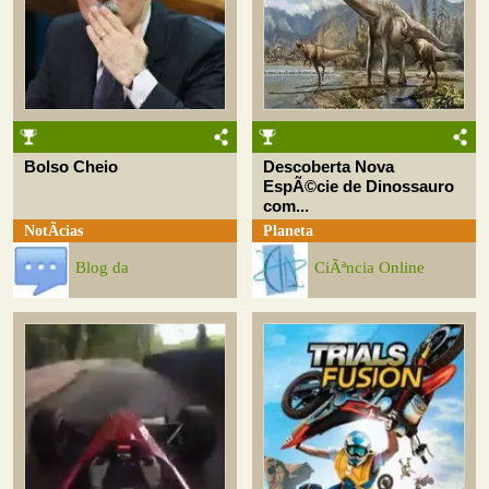
Bolso Cheio
Descoberta Nova
EspÃ©cie de Dinossauro
com...
NotÃ­cias
Planeta
Blog da
CiÃªncia Online