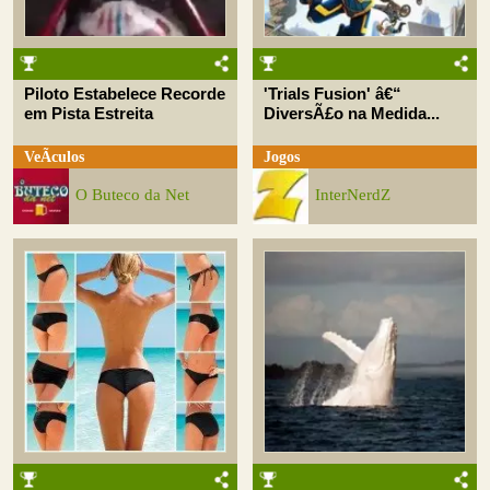
Piloto Estabelece Recorde
'Trials Fusion' â€“
em Pista Estreita
DiversÃ£o na Medida...
VeÃ­culos
Jogos
O Buteco da Net
InterNerdZ