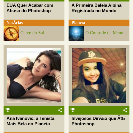
EUA Quer Acabar com
A Primeira Baleia Albina
Abuso do Photoshop
Registrada no Mundo
NotÃ­cias
Planeta
Clave do Sul
O Controle da Mente
Ana Ivanovic: a Tenista
Invejosos DirÃ£o que Ã‰
Mais Bela do Planeta
Photoshop