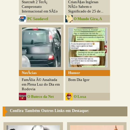
Starcraft 2 TerÃ¡
CrianÃ§as Inglesas
Campeonato
NÃ£o Sabem o
Internacional em SÃ£o
Significado de 25 de...
Paulo
PC Saudavel
O Mundo Gira, A
Lusitana Roda
NotÃ­cias
Humor
FamÃ­lia Ã© Assaltada
Bom Dia Igor
em Plena Luz do Dia em
Rodovia
O Buteco da Net
O Loxa
Confira Também Outros Links em Destaque: