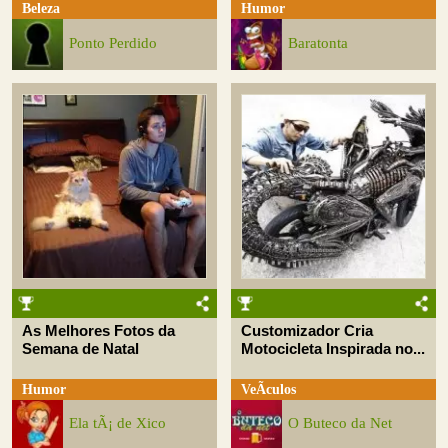
Beleza
Humor
Ponto Perdido
Baratonta
As Melhores Fotos da
Customizador Cria
Semana de Natal
Motocicleta Inspirada no...
Humor
VeÃ­culos
Ela tÃ¡ de Xico
O Buteco da Net