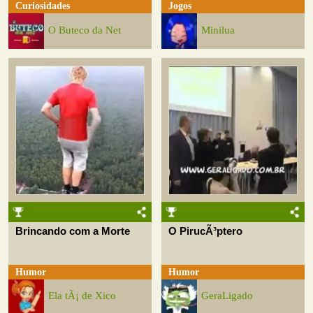
Curiosidades
Jogos
O Buteco da Net
Minilua
Brincando com a Morte
O PirucÃ³ptero
Humor
Humor
Ela tÃ¡ de Xico
GeraLigado