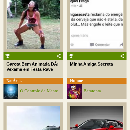
Garota Bem Animada DÃ¡
Minha Amiga Secreta
Vexame em Festa Rave
NotÃ­cias
Humor
O Controle da Mente
Baratonta