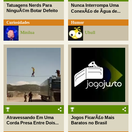
Tatuagens Nerds Para
Nunca Interrompa Uma
NinguÃ©m Botar Defeito
ConexÃ£o de Ãgua de...
Curiosidades
Humor
Minilua
Uhull
Atravessando Em Uma
Jogos FicarÃ£o Mais
Corda Presa Entre Dois...
Baratos no Brasil