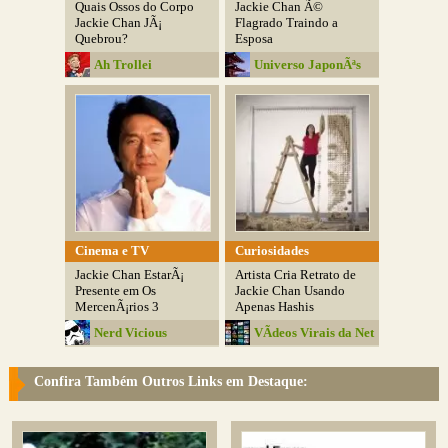
Quais Ossos do Corpo
Jackie Chan Ã©
Jackie Chan JÃ¡
Flagrado Traindo a
Quebrou?
Esposa
Ah Trollei
Universo JaponÃªs
Cinema e TV
Curiosidades
Jackie Chan EstarÃ¡
Artista Cria Retrato de
Presente em Os
Jackie Chan Usando
MercenÃ¡rios 3
Apenas Hashis
Nerd Vicious
VÃ­deos Virais da Net
Confira Também Outros Links em Destaque: