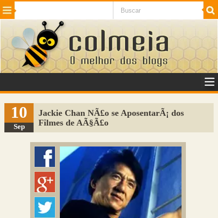
Beleza
Cinema e TV
Curiosidades
Esportes
Humor
Internet
Jogos
NotÃ­cias
Planeta
SaÃºde
Tecnologia
VeÃ­culos
Adulto
Sugerir Link
10
Jackie Chan NÃ£o se AposentarÃ¡ dos
Filmes de AÃ§Ã£o
Adicionar Blog
Sep
Colmeia Exchange
Perguntas Frequentes
Sobre
Contato