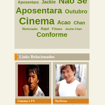
Nao Se
Jackie
Aposentara
Aposentara
Outubro
Cinema
Acao
Chan
Aqui
Noticiado
Filmes
Jackie Chan
Conforme
Links Relacionados
Cinema e TV
NotÃ­cias