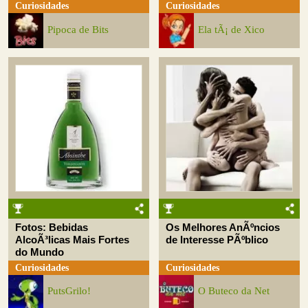
Curiosidades
Curiosidades
Pipoca de Bits
Ela tÃ¡ de Xico
Fotos: Bebidas
Os Melhores AnÃºncios
AlcoÃ³licas Mais Fortes
de Interesse PÃºblico
do Mundo
Curiosidades
Curiosidades
PutsGrilo!
O Buteco da Net