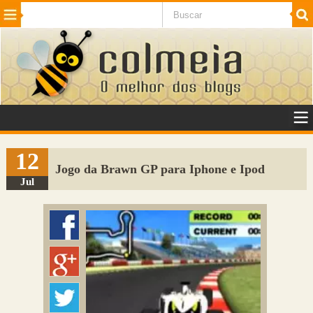
Beleza
Cinema e TV
Curiosidades
Esportes
Humor
Internet
Jogos
NotÃ­cias
Planeta
SaÃºde
Tecnologia
VeÃ­culos
Adulto
Sugerir Link
12
Jogo da Brawn GP para Iphone e Ipod
Adicionar Blog
Jul
Colmeia Exchange
Perguntas Frequentes
Sobre
Contato