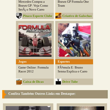
Mercedes Compra a
Brawn GP Formula One
Brawn GP: Veja Como
Team
SerÃ¡ o Novo Carro
Pitaco Esporte Clube
Criativo de Galochas
Jogos
Esportes
Game Online: Formula
FÃ³rmula E: Bruno
Racer 2012
Senna Explica o Carro
Caixa de Dicas
Drive Tube
Confira Também Outros Links em Destaque: