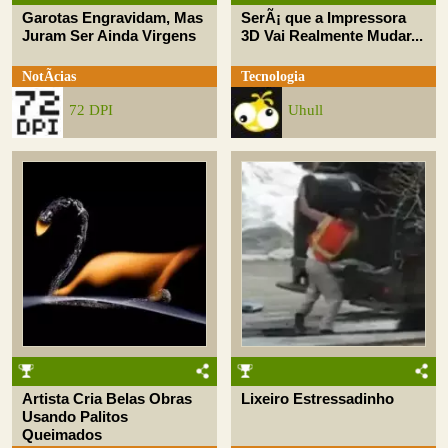
Garotas Engravidam, Mas
SerÃ¡ que a Impressora
Juram Ser Ainda Virgens
3D Vai Realmente Mudar...
NotÃ­cias
Tecnologia
72 DPI
Uhull
Artista Cria Belas Obras
Lixeiro Estressadinho
Usando Palitos
Queimados