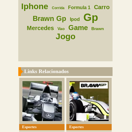
Iphone
Carro
Formula 1
Corrida
Gp
Brawn Gp
Ipod
Game
Mercedes
Vao
Brawn
Jogo
Links Relacionados
Esportes
Esportes