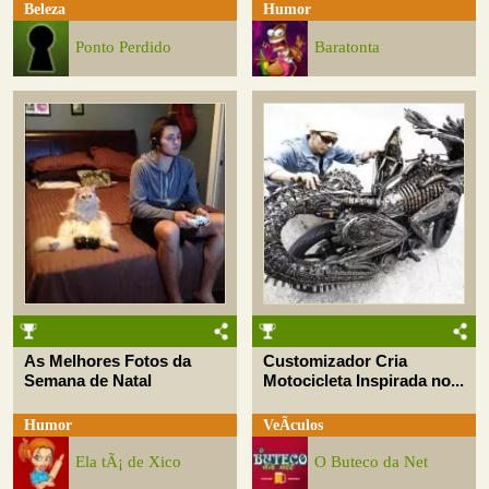
Beleza
Humor
Ponto Perdido
Baratonta
As Melhores Fotos da
Customizador Cria
Semana de Natal
Motocicleta Inspirada no...
Humor
VeÃ­culos
Ela tÃ¡ de Xico
O Buteco da Net