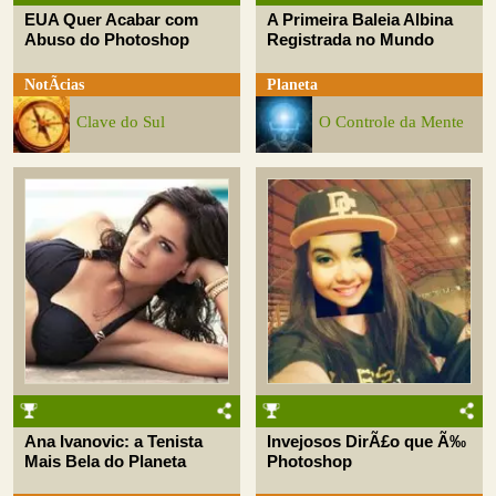
EUA Quer Acabar com
A Primeira Baleia Albina
Abuso do Photoshop
Registrada no Mundo
NotÃ­cias
Planeta
Clave do Sul
O Controle da Mente
Ana Ivanovic: a Tenista
Invejosos DirÃ£o que Ã‰
Mais Bela do Planeta
Photoshop