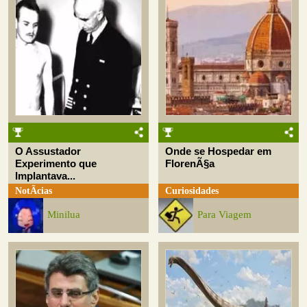
O Assustador
Onde se Hospedar em
Experimento que
FlorenÃ§a
Implantava...
NotÃ­cias
Curiosidades
Minilua
Para Viagem