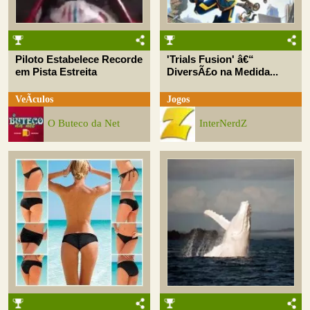
Piloto Estabelece Recorde
'Trials Fusion' â€“
em Pista Estreita
DiversÃ£o na Medida...
VeÃ­culos
Jogos
O Buteco da Net
InterNerdZ