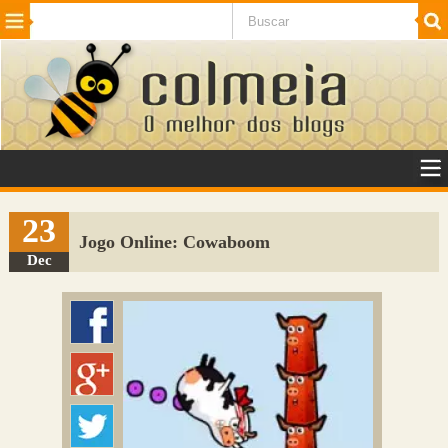
Beleza
Cinema e TV
Curiosidades
Esportes
Humor
Internet
Jogos
NotÃ­cias
Planeta
SaÃºde
Tecnologia
VeÃ­culos
Adulto
Sugerir Link
23
Jogo Online: Cowaboom
Adicionar Blog
Dec
Colmeia Exchange
Perguntas Frequentes
Sobre
Contato