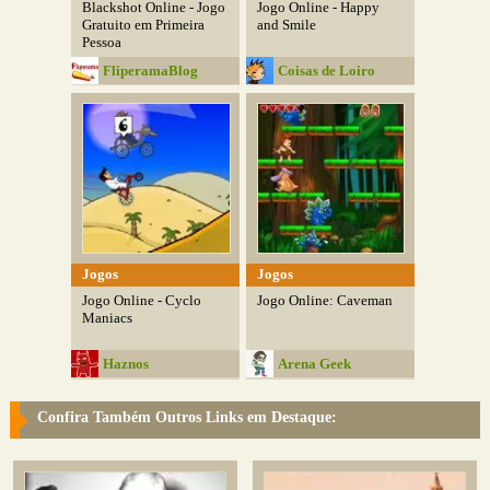
Blackshot Online - Jogo
Jogo Online - Happy
Gratuito em Primeira
and Smile
Pessoa
FliperamaBlog
Coisas de Loiro
Jogos
Jogos
Jogo Online - Cyclo
Jogo Online: Caveman
Maniacs
Haznos
Arena Geek
Confira Também Outros Links em Destaque: