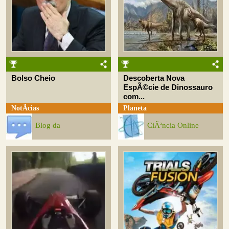
Bolso Cheio
Descoberta Nova
EspÃ©cie de Dinossauro
com...
NotÃ­cias
Planeta
Blog da
CiÃªncia Online