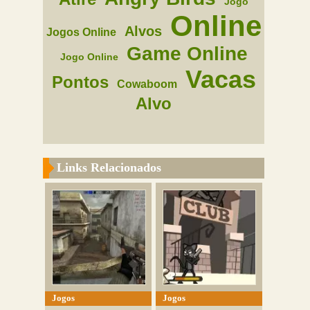
Jogo
Online
Alvos
Jogos Online
Game Online
Jogo Online
Vacas
Pontos
Cowaboom
Alvo
Links Relacionados
Jogos
Jogos