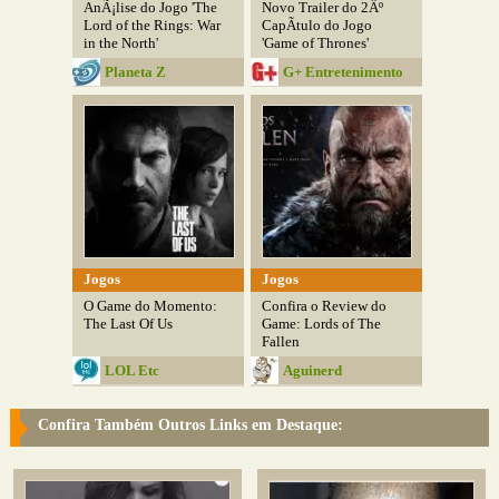
AnÃ¡lise do Jogo 'The
Novo Trailer do 2Âº
Lord of the Rings: War
CapÃ­tulo do Jogo
in the North'
'Game of Thrones'
Planeta Z
G+ Entretenimento
Jogos
Jogos
O Game do Momento:
Confira o Review do
The Last Of Us
Game: Lords of The
Fallen
LOL Etc
Aguinerd
Confira Também Outros Links em Destaque: