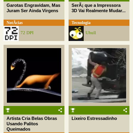
Garotas Engravidam, Mas
SerÃ¡ que a Impressora
Juram Ser Ainda Virgens
3D Vai Realmente Mudar...
NotÃ­cias
Tecnologia
72 DPI
Uhull
Artista Cria Belas Obras
Lixeiro Estressadinho
Usando Palitos
Queimados