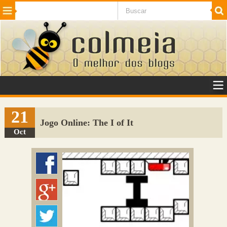
Beleza
Cinema e TV
Curiosidades
Esportes
Humor
Internet
Jogos
NotÃ­cias
Planeta
SaÃºde
Tecnologia
VeÃ­culos
Adulto
Sugerir Link
21
Jogo Online: The I of It
Adicionar Blog
Oct
Colmeia Exchange
Perguntas Frequentes
Sobre
Contato