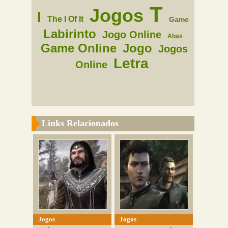
T
Jogos
I
The I Of It
Game
Labirinto
Jogo Online
Abas
Game Online
Jogo
Jogos
Letra
Online
Links Relacionados
Jogos
Jogos