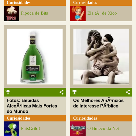
Curiosidades
Curiosidades
Pipoca de Bits
Ela tÃ¡ de Xico
Fotos: Bebidas
Os Melhores AnÃºncios
AlcoÃ³licas Mais Fortes
de Interesse PÃºblico
do Mundo
Curiosidades
Curiosidades
PutsGrilo!
O Buteco da Net