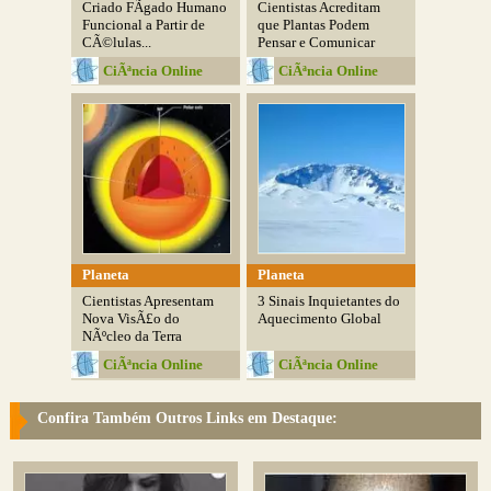
Criado FÃ­gado Humano
Cientistas Acreditam
Funcional a Partir de
que Plantas Podem
CÃ©lulas...
Pensar e Comunicar
CiÃªncia Online
CiÃªncia Online
Planeta
Planeta
Cientistas Apresentam
3 Sinais Inquietantes do
Nova VisÃ£o do
Aquecimento Global
NÃºcleo da Terra
CiÃªncia Online
CiÃªncia Online
Confira Também Outros Links em Destaque: