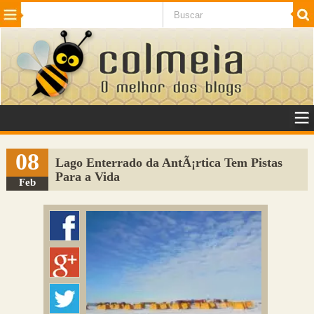
Beleza
Cinema e TV
Curiosidades
Esportes
Humor
Internet
Jogos
NotÃ­cias
Planeta
SaÃºde
Tecnologia
VeÃ­culos
Adulto
Sugerir Link
08
Lago Enterrado da AntÃ¡rtica Tem Pistas
Para a Vida
Adicionar Blog
Feb
Colmeia Exchange
Perguntas Frequentes
Sobre
Contato