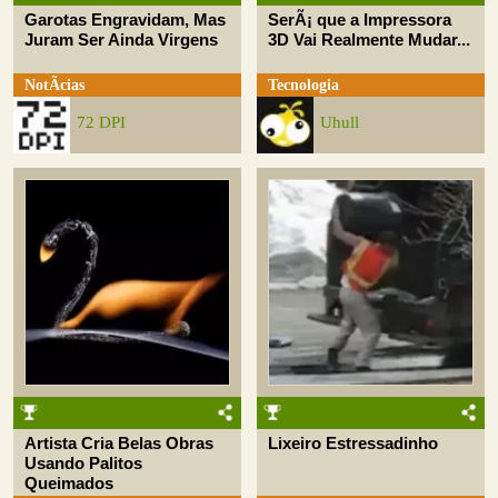
Garotas Engravidam, Mas
SerÃ¡ que a Impressora
Juram Ser Ainda Virgens
3D Vai Realmente Mudar...
NotÃ­cias
Tecnologia
72 DPI
Uhull
Artista Cria Belas Obras
Lixeiro Estressadinho
Usando Palitos
Queimados