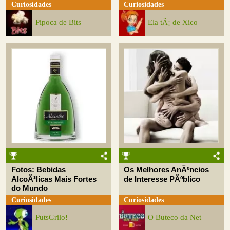
Curiosidades
Curiosidades
Pipoca de Bits
Ela tÃ¡ de Xico
Fotos: Bebidas
Os Melhores AnÃºncios
AlcoÃ³licas Mais Fortes
de Interesse PÃºblico
do Mundo
Curiosidades
Curiosidades
PutsGrilo!
O Buteco da Net