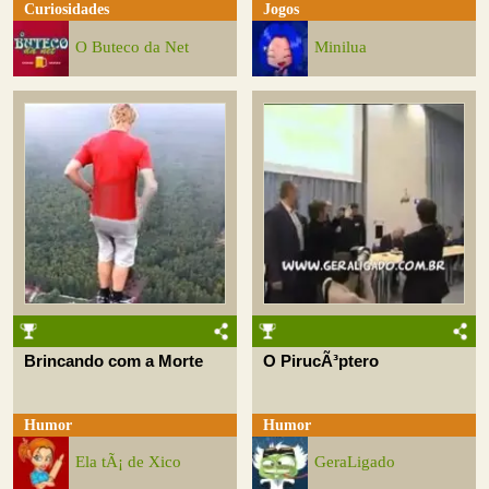
Curiosidades
Jogos
O Buteco da Net
Minilua
Brincando com a Morte
O PirucÃ³ptero
Humor
Humor
Ela tÃ¡ de Xico
GeraLigado