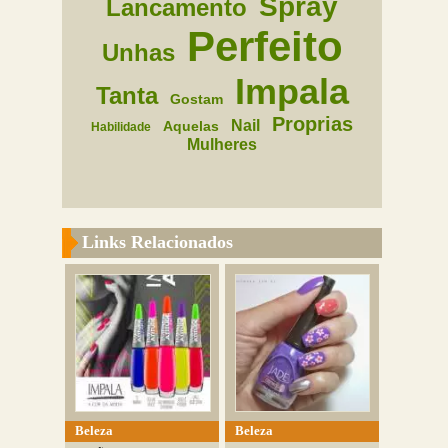
Spray
Lancamento
Perfeito
Unhas
Impala
Tanta
Gostam
Proprias
Nail
Aquelas
Habilidade
Mulheres
Links Relacionados
Beleza
Beleza