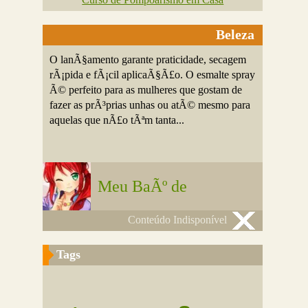
Beleza
O lanÃ§amento garante praticidade, secagem
rÃ¡pida e fÃ¡cil aplicaÃ§Ã£o. O esmalte spray
Ã© perfeito para as mulheres que gostam de
fazer as prÃ³prias unhas ou atÃ© mesmo para
aquelas que nÃ£o tÃªm tanta...
Meu BaÃº de
Conteúdo Indisponível
Tags