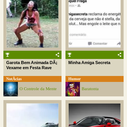
Garota Bem Animada DÃ¡
Minha Amiga Secreta
Vexame em Festa Rave
NotÃ­cias
Humor
O Controle da Mente
Baratonta