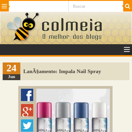
Beleza
Cinema e TV
Curiosidades
Esportes
Humor
Internet
Jogos
NotÃ­cias
Planeta
SaÃºde
Tecnologia
VeÃ­culos
Adulto
Sugerir Link
24
LanÃ§amento: Impala Nail Spray
Adicionar Blog
Jun
Colmeia Exchange
Perguntas Frequentes
Sobre
Contato