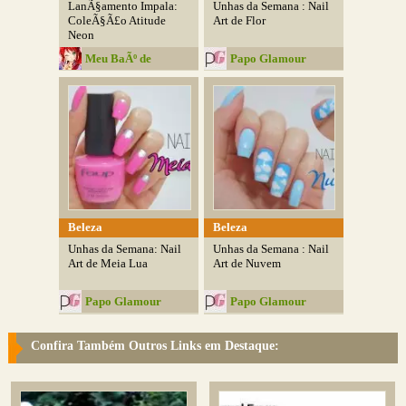
LanÃ§amento Impala:
Unhas da Semana : Nail
ColeÃ§Ã£o Atitude
Art de Flor
Neon
Meu BaÃº de
Papo Glamour
Estrelas
Beleza
Beleza
Unhas da Semana: Nail
Unhas da Semana : Nail
Art de Meia Lua
Art de Nuvem
Papo Glamour
Papo Glamour
Confira Também Outros Links em Destaque: