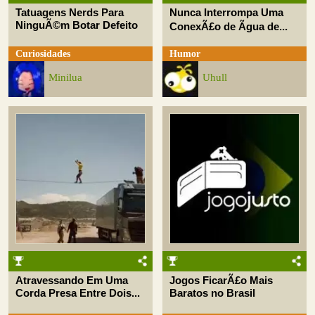
Tatuagens Nerds Para
Nunca Interrompa Uma
NinguÃ©m Botar Defeito
ConexÃ£o de Ãgua de...
Curiosidades
Humor
Minilua
Uhull
Atravessando Em Uma
Jogos FicarÃ£o Mais
Corda Presa Entre Dois...
Baratos no Brasil