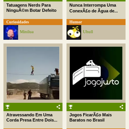
Tatuagens Nerds Para
Nunca Interrompa Uma
NinguÃ©m Botar Defeito
ConexÃ£o de Ãgua de...
Curiosidades
Humor
Minilua
Uhull
Atravessando Em Uma
Jogos FicarÃ£o Mais
Corda Presa Entre Dois...
Baratos no Brasil