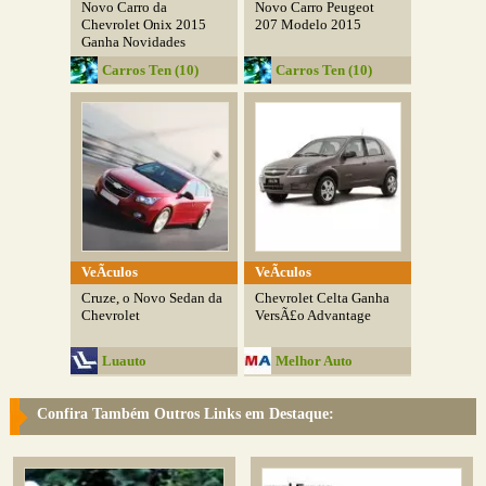
Novo Carro da
Novo Carro Peugeot
Chevrolet Onix 2015
207 Modelo 2015
Ganha Novidades
Carros Ten (10)
Carros Ten (10)
VeÃ­culos
VeÃ­culos
Cruze, o Novo Sedan da
Chevrolet Celta Ganha
Chevrolet
VersÃ£o Advantage
Luauto
Melhor Auto
Confira Também Outros Links em Destaque: