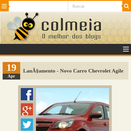
Beleza
Cinema e TV
Curiosidades
Esportes
Humor
Internet
Jogos
NotÃ­cias
Planeta
SaÃºde
Tecnologia
VeÃ­culos
Adulto
Sugerir Link
19
LanÃ§amento - Novo Carro Chevrolet Agile
Adicionar Blog
Apr
Colmeia Exchange
Perguntas Frequentes
Sobre
Contato