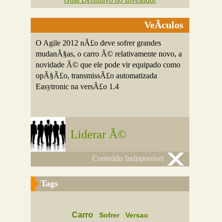
VeÃ­culos
O Agile 2012 nÃ£o deve sofrer grandes
mudanÃ§as, o carro Ã© relativamente novo, a
novidade Ã© que ele pode vir equipado como
opÃ§Ã£o, transmissÃ£o automatizada
Easytronic na versÃ£o 1.4
Liderar Ã©
Conteúdo Indisponível
Tags
Carro
Sofrer
Versao