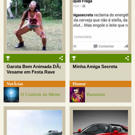
Garota Bem Animada DÃ¡
Minha Amiga Secreta
Vexame em Festa Rave
NotÃ­cias
Humor
O Controle da Mente
Baratonta