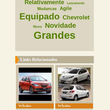
Relativamente
Lancamento
Agile
Mudancas
Equipado
Chevrolet
Novidade
Novo
Grandes
Links Relacionados
VeÃ­culos
VeÃ­culos