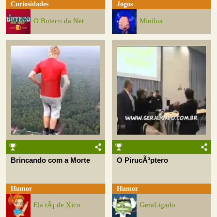
Curiosidades
Jogos
O Buteco da Net
Minilua
Brincando com a Morte
O PirucÃ³ptero
Humor
Humor
Ela tÃ¡ de Xico
GeraLigado