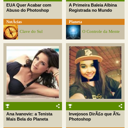
EUA Quer Acabar com
A Primeira Baleia Albina
Abuso do Photoshop
Registrada no Mundo
NotÃ­cias
Planeta
Clave do Sul
O Controle da Mente
Ana Ivanovic: a Tenista
Invejosos DirÃ£o que Ã‰
Mais Bela do Planeta
Photoshop