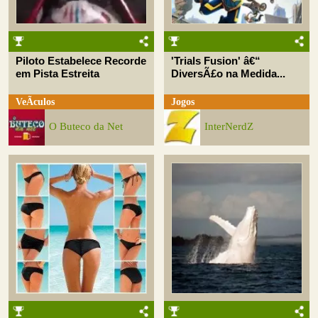
Piloto Estabelece Recorde
'Trials Fusion' â€“
em Pista Estreita
DiversÃ£o na Medida...
VeÃ­culos
Jogos
O Buteco da Net
InterNerdZ