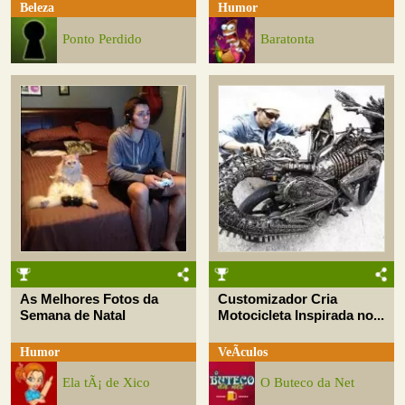
Beleza
Humor
Ponto Perdido
Baratonta
As Melhores Fotos da
Customizador Cria
Semana de Natal
Motocicleta Inspirada no...
Humor
VeÃ­culos
Ela tÃ¡ de Xico
O Buteco da Net