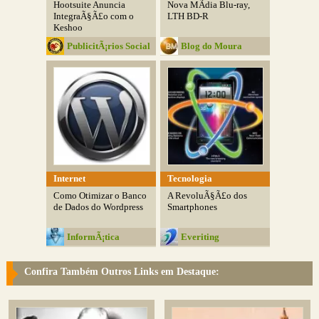
Hootsuite Anuncia
Nova MÃ­dia Blu-ray,
IntegraÃ§Ã£o com o
LTH BD-R
Keshoo
PublicitÃ¡rios Social
Blog do Moura
Club
Internet
Tecnologia
Como Otimizar o Banco
A RevoluÃ§Ã£o dos
de Dados do Wordpress
Smartphones
InformÃ¡tica
Everiting
Inteligente
Confira Também Outros Links em Destaque: