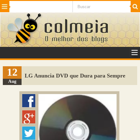
Beleza
Cinema e TV
Curiosidades
Esportes
Humor
Internet
Jogos
NotÃ­cias
Planeta
SaÃºde
Tecnologia
VeÃ­culos
Adulto
Sugerir Link
12
LG Anuncia DVD que Dura para Sempre
Adicionar Blog
Aug
Colmeia Exchange
Perguntas Frequentes
Sobre
Contato