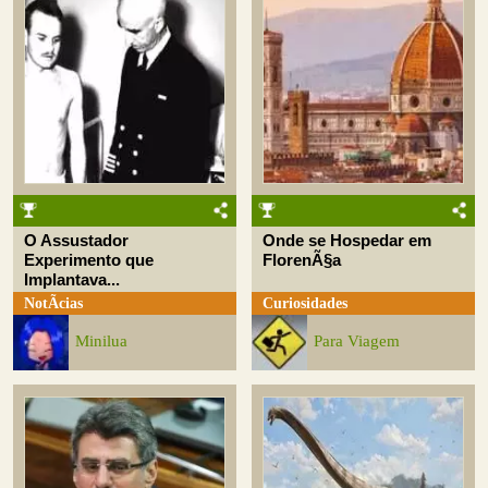
O Assustador
Onde se Hospedar em
Experimento que
FlorenÃ§a
Implantava...
NotÃ­cias
Curiosidades
Minilua
Para Viagem