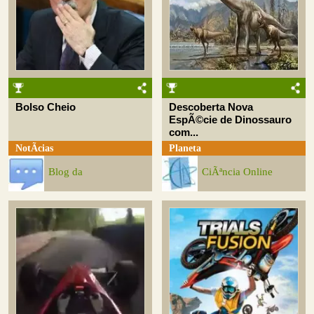
Bolso Cheio
Descoberta Nova
EspÃ©cie de Dinossauro
com...
NotÃ­cias
Planeta
Blog da
CiÃªncia Online