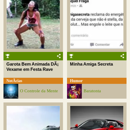
Garota Bem Animada DÃ¡
Minha Amiga Secreta
Vexame em Festa Rave
NotÃ­cias
Humor
O Controle da Mente
Baratonta