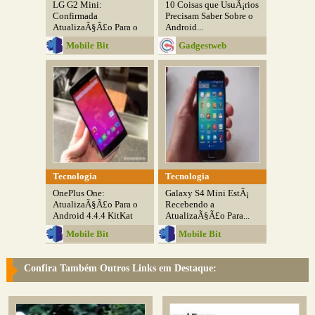
LG G2 Mini:
10 Coisas que UsuÃ¡rios
Confirmada
Precisam Saber Sobre o
AtualizaÃ§Ã£o Para o
Android...
Android...
Mobile Bit
Gadgestweb
Tecnologia
Tecnologia
OnePlus One:
Galaxy S4 Mini EstÃ¡
AtualizaÃ§Ã£o Para o
Recebendo a
Android 4.4.4 KitKat
AtualizaÃ§Ã£o Para...
Mobile Bit
Mobile Bit
Confira Também Outros Links em Destaque: