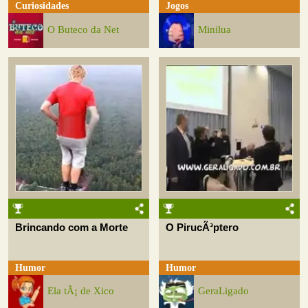
Curiosidades
Jogos
O Buteco da Net
Minilua
Brincando com a Morte
O PirucÃ³ptero
Humor
Humor
Ela tÃ¡ de Xico
GeraLigado