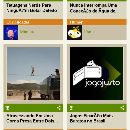
Tatuagens Nerds Para
Nunca Interrompa Uma
NinguÃ©m Botar Defeito
ConexÃ£o de Ãgua de...
Curiosidades
Humor
Minilua
Uhull
Atravessando Em Uma
Jogos FicarÃ£o Mais
Corda Presa Entre Dois...
Baratos no Brasil