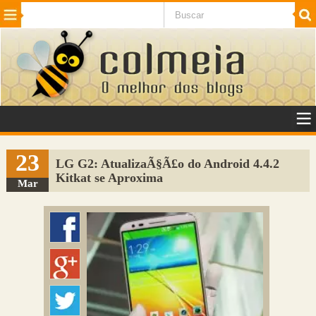
Beleza
Cinema e TV
Curiosidades
Esportes
Humor
Internet
Jogos
NotÃ­cias
Planeta
SaÃºde
Tecnologia
VeÃ­culos
Adulto
Sugerir Link
23
LG G2: AtualizaÃ§Ã£o do Android 4.4.2
Kitkat se Aproxima
Adicionar Blog
Mar
Colmeia Exchange
Perguntas Frequentes
Sobre
Contato