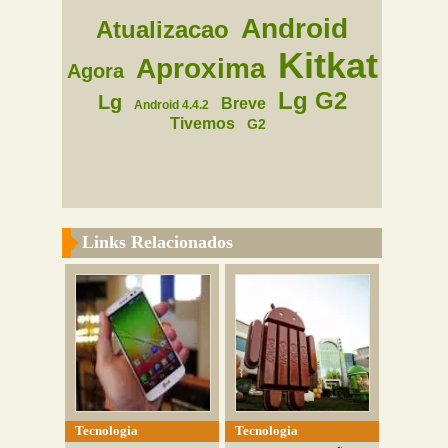
Android
Atualizacao
Kitkat
Aproxima
Agora
Lg G2
Lg
Breve
Android 4.4.2
Tivemos
G2
Links Relacionados
Tecnologia
Tecnologia