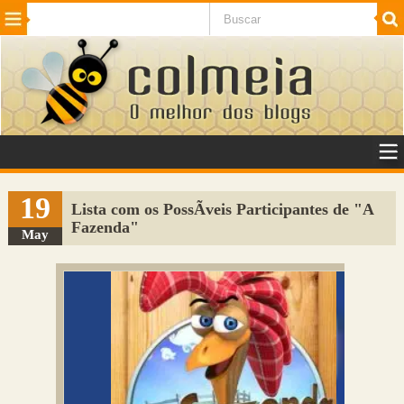
Beleza
Cinema e TV
Curiosidades
Esportes
Humor
Internet
Jogos
NotÃ­cias
Planeta
SaÃºde
Tecnologia
VeÃ­culos
Adulto
Sugerir Link
19
Lista com os PossÃ­veis Participantes de "A
Fazenda"
Adicionar Blog
May
Colmeia Exchange
Perguntas Frequentes
Sobre
Contato