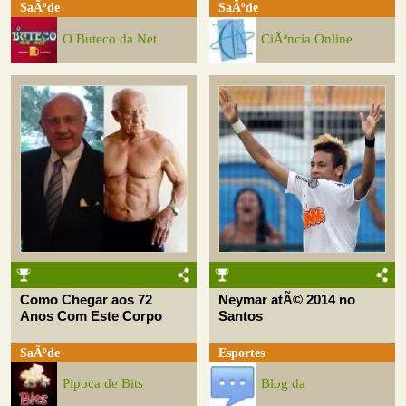
SaÃºde
SaÃºde
O Buteco da Net
CiÃªncia Online
Como Chegar aos 72
Neymar atÃ© 2014 no
Anos Com Este Corpo
Santos
SaÃºde
Esportes
Pipoca de Bits
Blog da