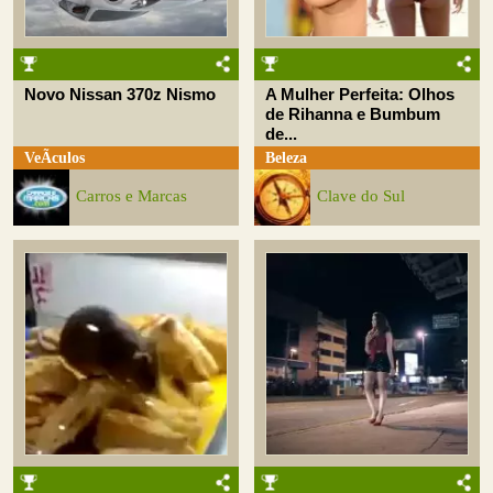
Novo Nissan 370z Nismo
A Mulher Perfeita: Olhos
de Rihanna e Bumbum
de...
VeÃ­culos
Beleza
Carros e Marcas
Clave do Sul