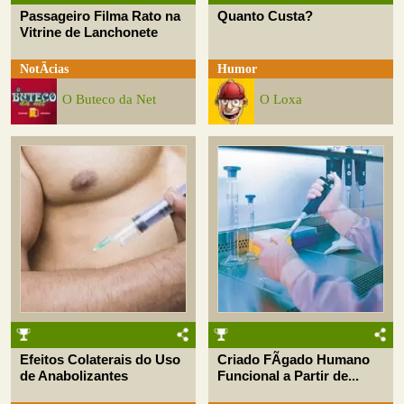
Passageiro Filma Rato na
Quanto Custa?
Vitrine de Lanchonete
NotÃ­cias
Humor
O Buteco da Net
O Loxa
Efeitos Colaterais do Uso
Criado FÃ­gado Humano
de Anabolizantes
Funcional a Partir de...