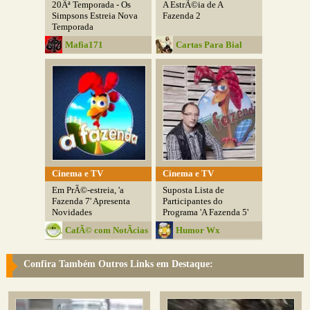
20Âª Temporada - Os
A EstrÃ©ia de A
Simpsons Estreia Nova
Fazenda 2
Temporada
Mafia171
Cartas Para Bial
Cinema e TV
Cinema e TV
Em PrÃ©-estreia, 'a
Suposta Lista de
Fazenda 7' Apresenta
Participantes do
Novidades
Programa 'A Fazenda 5'
CafÃ© com NotÃ­cias
Humor Wx
Confira Também Outros Links em Destaque: