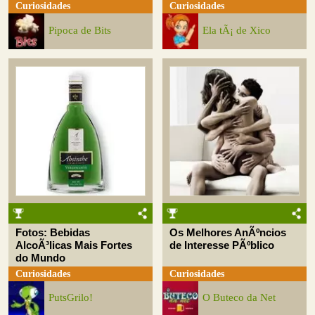
Curiosidades
Curiosidades
Pipoca de Bits
Ela tÃ¡ de Xico
Fotos: Bebidas
Os Melhores AnÃºncios
AlcoÃ³licas Mais Fortes
de Interesse PÃºblico
do Mundo
Curiosidades
Curiosidades
PutsGrilo!
O Buteco da Net