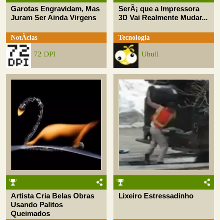
Garotas Engravidam, Mas
SerÃ¡ que a Impressora
Juram Ser Ainda Virgens
3D Vai Realmente Mudar...
NotÃ­cias
Tecnologia
72 DPI
Uhull
Artista Cria Belas Obras
Lixeiro Estressadinho
Usando Palitos
Queimados