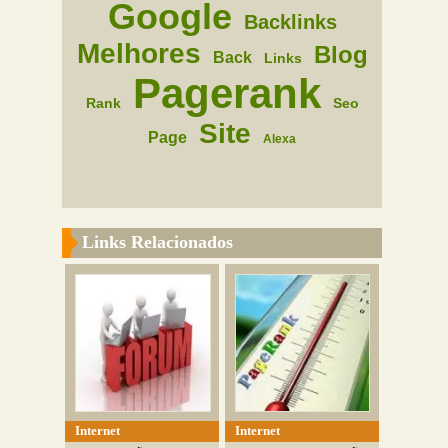
Google
Backlinks
Melhores
Blog
Back
Links
Pagerank
Rank
Seo
Site
Page
Alexa
Links Relacionados
Internet
Internet