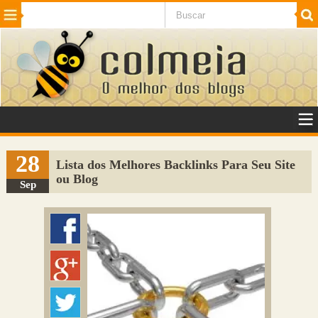
Beleza
Cinema e TV
Curiosidades
Esportes
Humor
Internet
Jogos
NotÃ­cias
Planeta
SaÃºde
Tecnologia
VeÃ­culos
Adulto
Sugerir Link
28
Lista dos Melhores Backlinks Para Seu Site
ou Blog
Adicionar Blog
Sep
Colmeia Exchange
Perguntas Frequentes
Sobre
Contato