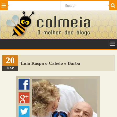
Beleza
Cinema e TV
Curiosidades
Esportes
Humor
Internet
Jogos
NotÃ­cias
Planeta
SaÃºde
Tecnologia
VeÃ­culos
Adulto
Sugerir Link
20
Lula Raspa o Cabelo e Barba
Adicionar Blog
Nov
Colmeia Exchange
Perguntas Frequentes
Sobre
Contato