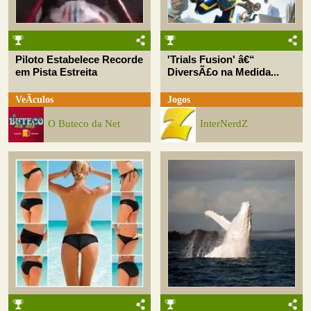
Piloto Estabelece Recorde
'Trials Fusion' â€“
em Pista Estreita
DiversÃ£o na Medida...
VeÃ­culos
Jogos
O Buteco da Net
InterNerdZ