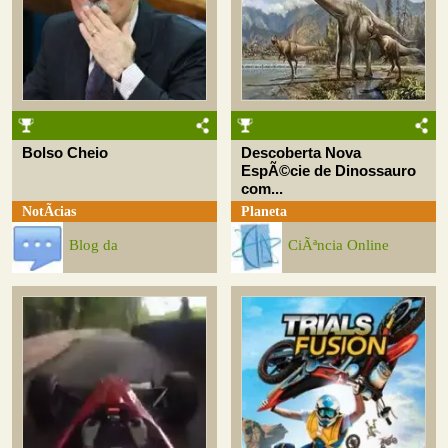
Bolso Cheio
Descoberta Nova
EspÃ©cie de Dinossauro
com...
NotÃ­cias
Planeta
Blog da
CiÃªncia Online