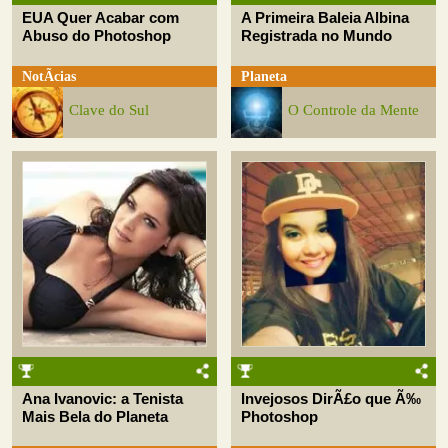
EUA Quer Acabar com
A Primeira Baleia Albina
Abuso do Photoshop
Registrada no Mundo
NotÃ­cias
Planeta
Clave do Sul
O Controle da Mente
Ana Ivanovic: a Tenista
Invejosos DirÃ£o que Ã‰
Mais Bela do Planeta
Photoshop