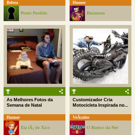
Beleza
Humor
Ponto Perdido
Baratonta
As Melhores Fotos da
Customizador Cria
Semana de Natal
Motocicleta Inspirada no...
Humor
VeÃ­culos
Ela tÃ¡ de Xico
O Buteco da Net