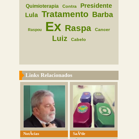
Presidente
Quimioterapia
Contra
Tratamento
Barba
Lula
Ex
Raspa
Cancer
Raspou
Luiz
Cabelo
Links Relacionados
NotÃ­cias
SaÃºde