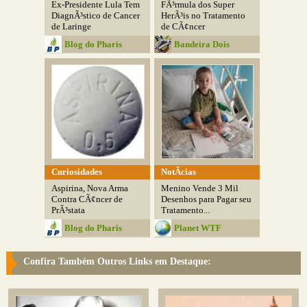
Ex-Presidente Lula Tem
FÃ³rmula dos Super
DiagnÃ³stico de Cancer
HerÃ³is no Tratamento
de Laringe
de CÃ¢ncer
Blog do Pharis
Bandeira Dois
Curiosidades
NotÃ­cias
Aspirina, Nova Arma
Menino Vende 3 Mil
Contra CÃ¢ncer de
Desenhos para Pagar seu
PrÃ³stata
Tratamento...
Blog do Pharis
Planet WTF
Confira Também Outros Links em Destaque: