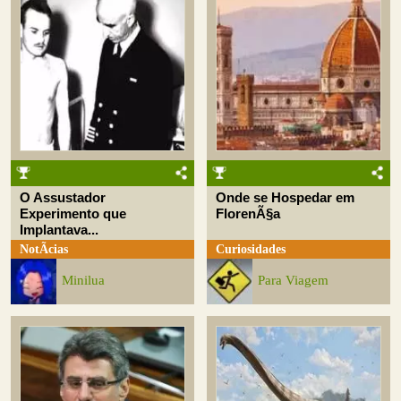
O Assustador
Onde se Hospedar em
Experimento que
FlorenÃ§a
Implantava...
NotÃ­cias
Curiosidades
Minilua
Para Viagem