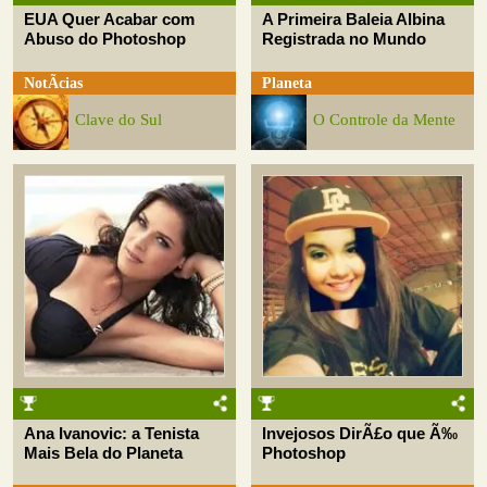
EUA Quer Acabar com
A Primeira Baleia Albina
Abuso do Photoshop
Registrada no Mundo
NotÃ­cias
Planeta
Clave do Sul
O Controle da Mente
Ana Ivanovic: a Tenista
Invejosos DirÃ£o que Ã‰
Mais Bela do Planeta
Photoshop