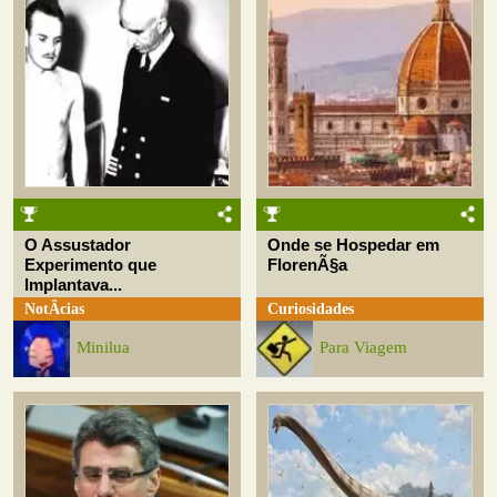
O Assustador
Onde se Hospedar em
Experimento que
FlorenÃ§a
Implantava...
NotÃ­cias
Curiosidades
Minilua
Para Viagem