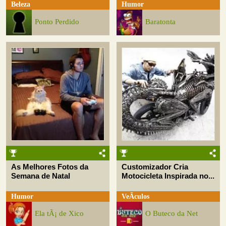
Beleza
Humor
Ponto Perdido
Baratonta
As Melhores Fotos da
Customizador Cria
Semana de Natal
Motocicleta Inspirada no...
Humor
VeÃ­culos
Ela tÃ¡ de Xico
O Buteco da Net