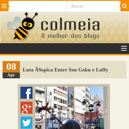
Beleza
Cinema e TV
Curiosidades
Esportes
Humor
Internet
Jogos
NotÃ­cias
Planeta
SaÃºde
Tecnologia
VeÃ­culos
Adulto
Sugerir Link
08
Luta Ã‰pica Entre Son Goku e Luffy
Adicionar Blog
Apr
Colmeia Exchange
Perguntas Frequentes
Sobre
Contato