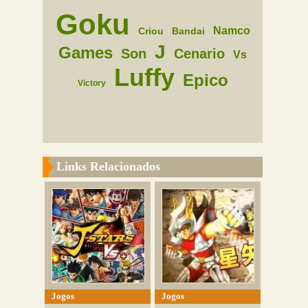
Goku
Namco
Criou
Bandai
J
Games
Son
Cenario
Vs
Luffy
Epico
Victory
Links Relacionados
Jogos
Jogos