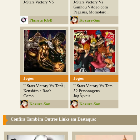
J-Stars Victory VS+
J-Stars Victory Vs
Ganhou VÃ­deo com
Pegasus, Momotaro...
Planeta RGB
Kozure-San
Jogos
Jogos
'J-Stars Victory Vs' TerÃ¡
'J-Stars Victory Vs' Tem
Kenshiro e Raoh
52 Personagens
Como...
JogÃ¡veis
Kozure-San
Kozure-San
Confira Também Outros Links em Destaque: