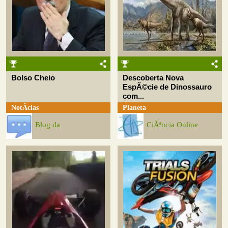
Bolso Cheio
Descoberta Nova
EspÃ©cie de Dinossauro
com...
NotÃ­cias
Planeta
Blog da
CiÃªncia Online