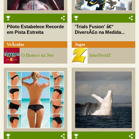
Piloto Estabelece Recorde
'Trials Fusion' â€“
em Pista Estreita
DiversÃ£o na Medida...
VeÃ­culos
Jogos
O Buteco da Net
InterNerdZ