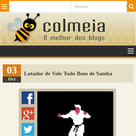
Beleza
Cinema e TV
Curiosidades
Esportes
Humor
Internet
Jogos
NotÃ­cias
Planeta
SaÃºde
Tecnologia
VeÃ­culos
Adulto
Sugerir Link
03
Lutador de Vale Tudo Bom de Samba
Adicionar Blog
Oct
Colmeia Exchange
Perguntas Frequentes
Sobre
Contato