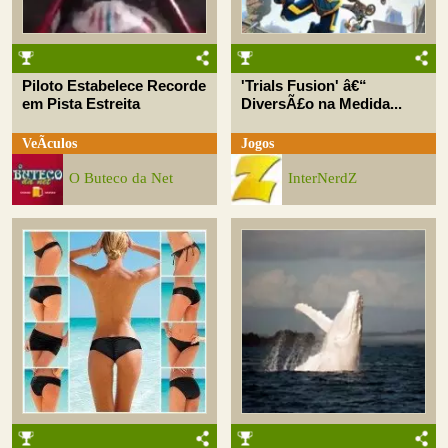
Piloto Estabelece Recorde
'Trials Fusion' â€“
em Pista Estreita
DiversÃ£o na Medida...
VeÃ­culos
Jogos
O Buteco da Net
InterNerdZ