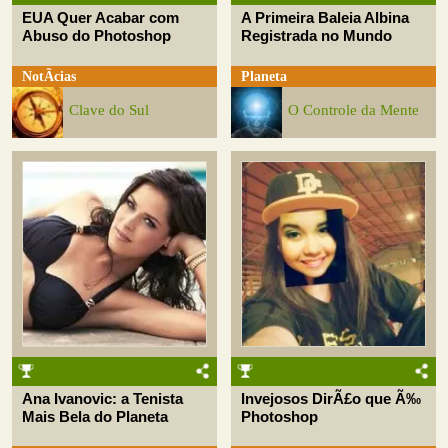
EUA Quer Acabar com
A Primeira Baleia Albina
Abuso do Photoshop
Registrada no Mundo
NotÃ­cias
Planeta
Clave do Sul
O Controle da Mente
Ana Ivanovic: a Tenista
Invejosos DirÃ£o que Ã‰
Mais Bela do Planeta
Photoshop