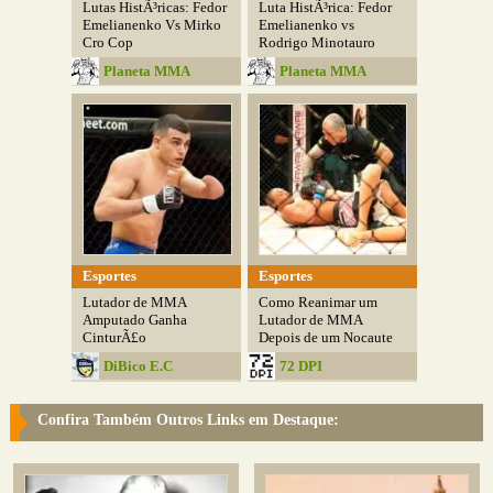
Lutas HistÃ³ricas: Fedor
Luta HistÃ³rica: Fedor
Emelianenko Vs Mirko
Emelianenko vs
Cro Cop
Rodrigo Minotauro
Planeta MMA
Planeta MMA
Esportes
Esportes
Lutador de MMA
Como Reanimar um
Amputado Ganha
Lutador de MMA
CinturÃ£o
Depois de um Nocaute
DiBico E.C
72 DPI
Confira Também Outros Links em Destaque: