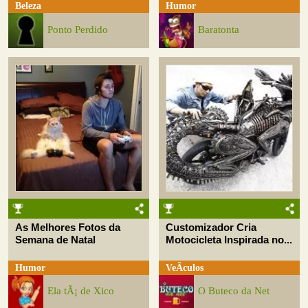
Beleza
Humor
Ponto Perdido
Baratonta
As Melhores Fotos da
Customizador Cria
Semana de Natal
Motocicleta Inspirada no...
Humor
VeÃ­culos
Ela tÃ¡ de Xico
O Buteco da Net