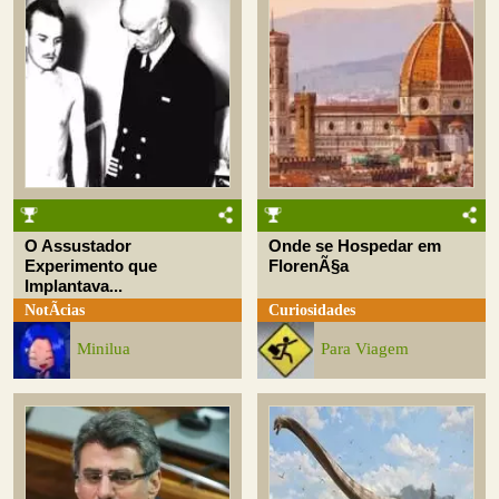
O Assustador
Onde se Hospedar em
Experimento que
FlorenÃ§a
Implantava...
NotÃ­cias
Curiosidades
Minilua
Para Viagem