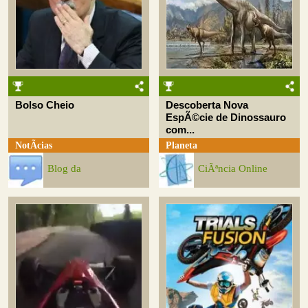
Bolso Cheio
Descoberta Nova
EspÃ©cie de Dinossauro
com...
NotÃ­cias
Planeta
Blog da
CiÃªncia Online