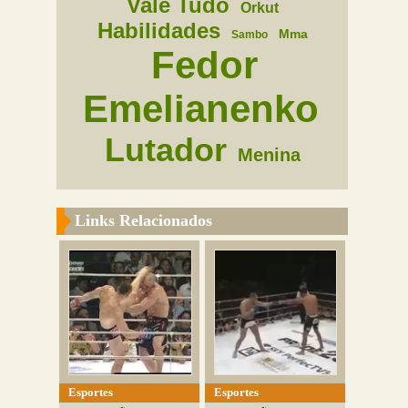
Vale Tudo
Orkut
Habilidades
Mma
Sambo
Fedor
Emelianenko
Lutador
Menina
Links Relacionados
Esportes
Esportes