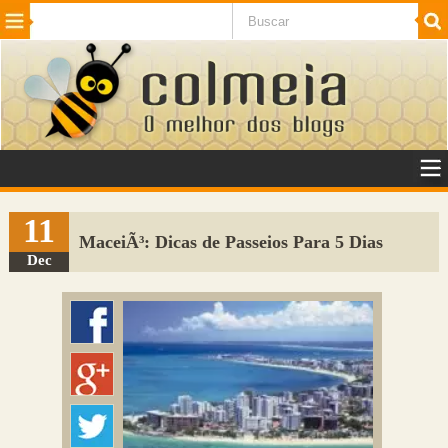
Beleza
Cinema e TV
Curiosidades
Esportes
Humor
Internet
Jogos
NotÃ­cias
Planeta
SaÃºde
Tecnologia
VeÃ­culos
Adulto
Sugerir Link
11
MaceiÃ³: Dicas de Passeios Para 5 Dias
Adicionar Blog
Dec
Colmeia Exchange
Perguntas Frequentes
Sobre
Contato