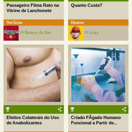
Passageiro Filma Rato na
Quanto Custa?
Vitrine de Lanchonete
NotÃ­cias
Humor
O Buteco da Net
O Loxa
Efeitos Colaterais do Uso
Criado FÃ­gado Humano
de Anabolizantes
Funcional a Partir de...