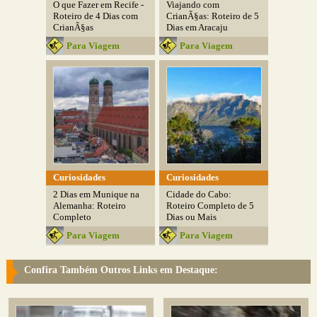
O que Fazer em Recife -
Viajando com
Roteiro de 4 Dias com
CrianÃ§as: Roteiro de 5
CrianÃ§as
Dias em Aracaju
Para Viagem
Para Viagem
Curiosidades
Curiosidades
2 Dias em Munique na
Cidade do Cabo:
Alemanha: Roteiro
Roteiro Completo de 5
Completo
Dias ou Mais
Para Viagem
Para Viagem
Confira Também Outros Links em Destaque: