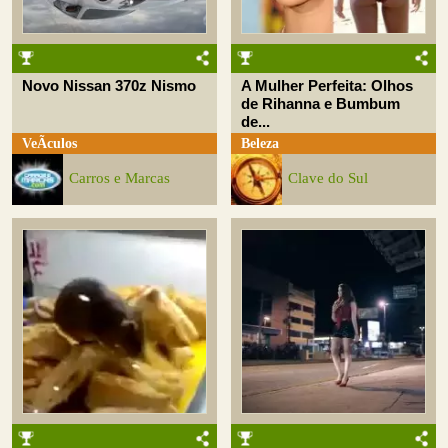
Novo Nissan 370z Nismo
A Mulher Perfeita: Olhos
de Rihanna e Bumbum
de...
VeÃ­culos
Beleza
Carros e Marcas
Clave do Sul