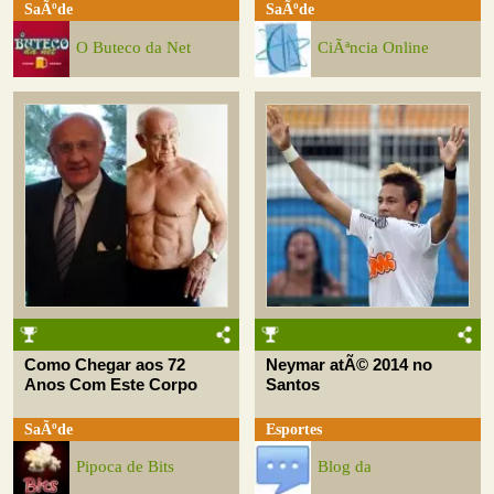
SaÃºde
SaÃºde
O Buteco da Net
CiÃªncia Online
Como Chegar aos 72
Neymar atÃ© 2014 no
Anos Com Este Corpo
Santos
SaÃºde
Esportes
Pipoca de Bits
Blog da