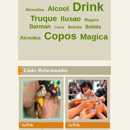
Drink
Alcool
Alcoolica
Truque
Ilusao
Magico
Barman
Bebida
Bebida
Cores
Copos
Magica
Alcoolica
Links Relacionados
SaÃºde
SaÃºde