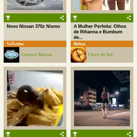
Novo Nissan 370z Nismo
A Mulher Perfeita: Olhos
de Rihanna e Bumbum
de...
VeÃ­culos
Beleza
Carros e Marcas
Clave do Sul