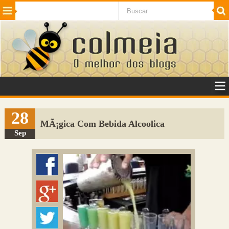
Beleza
Cinema e TV
Curiosidades
Esportes
Humor
Internet
Jogos
NotÃ­cias
Planeta
SaÃºde
Tecnologia
VeÃ­culos
Adulto
Sugerir Link
28
MÃ¡gica Com Bebida Alcoolica
Adicionar Blog
Sep
Colmeia Exchange
Perguntas Frequentes
Sobre
Contato