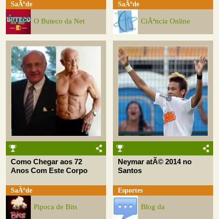
SaÃºde
SaÃºde
O Buteco da Net
CiÃªncia Online
Como Chegar aos 72
Neymar atÃ© 2014 no
Anos Com Este Corpo
Santos
SaÃºde
Esportes
Pipoca de Bits
Blog da