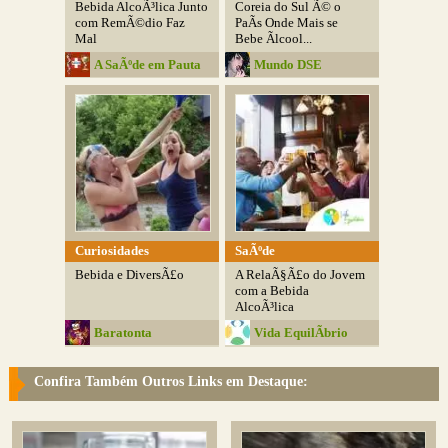
Bebida AlcoÃ³lica Junto
Coreia do Sul Ã© o
com RemÃ©dio Faz
PaÃ­s Onde Mais se
Mal
Bebe Ãlcool...
A SaÃºde em Pauta
Mundo DSE
Curiosidades
SaÃºde
Bebida e DiversÃ£o
A RelaÃ§Ã£o do Jovem
com a Bebida
AlcoÃ³lica
Baratonta
Vida EquilÃ­brio
Confira Também Outros Links em Destaque: