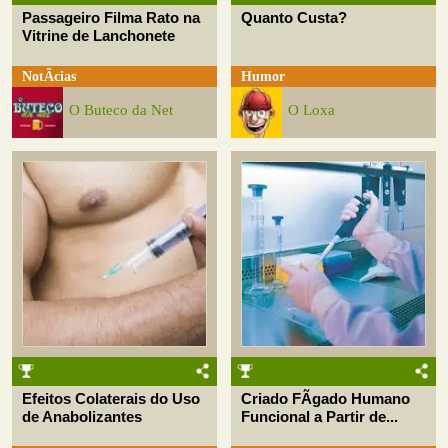
Passageiro Filma Rato na
Quanto Custa?
Vitrine de Lanchonete
NotÃ­cias
Humor
O Buteco da Net
O Loxa
Efeitos Colaterais do Uso
Criado FÃ­gado Humano
de Anabolizantes
Funcional a Partir de...