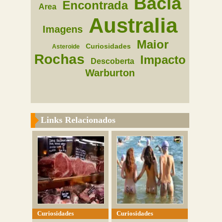
Bacia
Encontrada
Area
Australia
Imagens
Maior
Curiosidades
Asteroide
Rochas
Impacto
Descoberta
Warburton
Links Relacionados
Curiosidades
Curiosidades