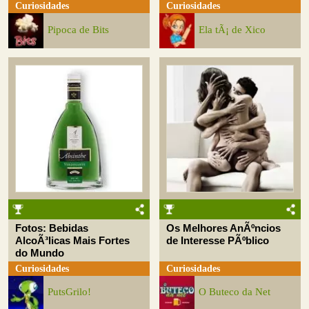
Curiosidades
Curiosidades
Pipoca de Bits
Ela tÃ¡ de Xico
Fotos: Bebidas
Os Melhores AnÃºncios
AlcoÃ³licas Mais Fortes
de Interesse PÃºblico
do Mundo
Curiosidades
Curiosidades
PutsGrilo!
O Buteco da Net