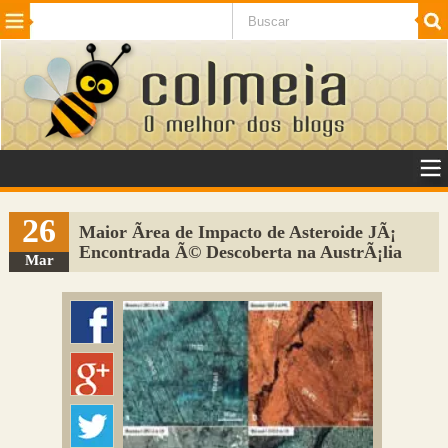
Beleza
Cinema e TV
Curiosidades
Esportes
Humor
Internet
Jogos
NotÃ­cias
Planeta
SaÃºde
Tecnologia
VeÃ­culos
Adulto
Sugerir Link
26
Maior Ãrea de Impacto de Asteroide JÃ¡
Encontrada Ã© Descoberta na AustrÃ¡lia
Adicionar Blog
Mar
Colmeia Exchange
Perguntas Frequentes
Sobre
Contato