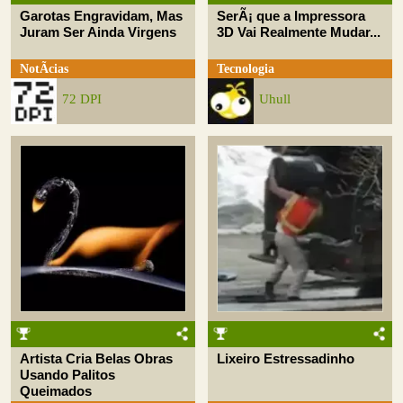
Garotas Engravidam, Mas
SerÃ¡ que a Impressora
Juram Ser Ainda Virgens
3D Vai Realmente Mudar...
NotÃ­cias
Tecnologia
72 DPI
Uhull
Artista Cria Belas Obras
Lixeiro Estressadinho
Usando Palitos
Queimados