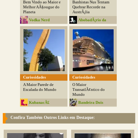
Bem Vindo ao Maior e
Banhistas Nus Tentam
Melhor AÃ§ougue do
Quebrar Recorde na
Planeta
AustrÃ¡lia
Vodka Nerd
AbobadÃ¡rio da
Media
Curiosidades
Curiosidades
A Maior Parede de
O Maior
Escalada do Mundo
TransatlÃ¢ntico do
Mundo
KubanacÃ£
Bandeira Dois
Confira Também Outros Links em Destaque: