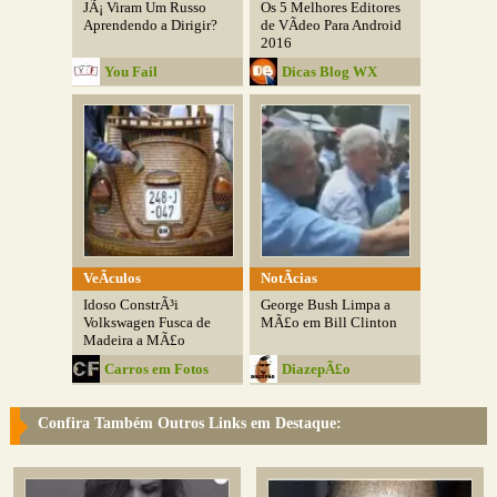
JÃ¡ Viram Um Russo
Os 5 Melhores Editores
Aprendendo a Dirigir?
de VÃ­deo Para Android
2016
You Fail
Dicas Blog WX
VeÃ­culos
NotÃ­cias
Idoso ConstrÃ³i
George Bush Limpa a
Volkswagen Fusca de
MÃ£o em Bill Clinton
Madeira a MÃ£o
Carros em Fotos
DiazepÃ£o
Confira Também Outros Links em Destaque: