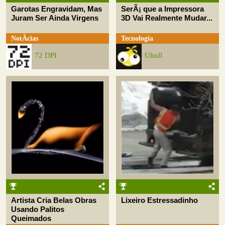
Garotas Engravidam, Mas
SerÃ¡ que a Impressora
Juram Ser Ainda Virgens
3D Vai Realmente Mudar...
NotÃ­cias
Tecnologia
72 DPI
Uhull
Artista Cria Belas Obras
Lixeiro Estressadinho
Usando Palitos
Queimados