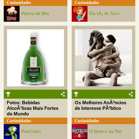
Curiosidades
Curiosidades
Pipoca de Bits
Ela tÃ¡ de Xico
Fotos: Bebidas
Os Melhores AnÃºncios
AlcoÃ³licas Mais Fortes
de Interesse PÃºblico
do Mundo
Curiosidades
Curiosidades
PutsGrilo!
O Buteco da Net