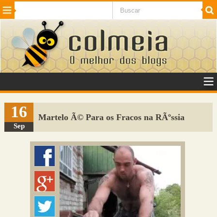
Beleza
Cinema e TV
Curiosidades
Esportes
Humor
Internet
Jogos
NotÃ­cias
Planeta
SaÃºde
Tecnologia
VeÃ­culos
Adulto
Sugerir Link
16
Martelo Ã© Para os Fracos na RÃºssia
Adicionar Blog
Sep
Colmeia Exchange
Perguntas Frequentes
Sobre
Contato