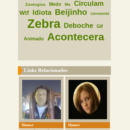
Circulam
Medo
Zoologico
Me
Beijinho
Idiota
Wtf
Livremente
Zebra
Deboche
Gif
Acontecera
Animado
Links Relacionados
Humor
Humor