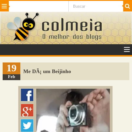
Beleza
Cinema e TV
Curiosidades
Esportes
Humor
Internet
Jogos
NotÃ­cias
Planeta
SaÃºde
Tecnologia
VeÃ­culos
Adulto
Sugerir Link
19
Me DÃ¡ um Beijinho
Adicionar Blog
Feb
Colmeia Exchange
Perguntas Frequentes
Sobre
Contato