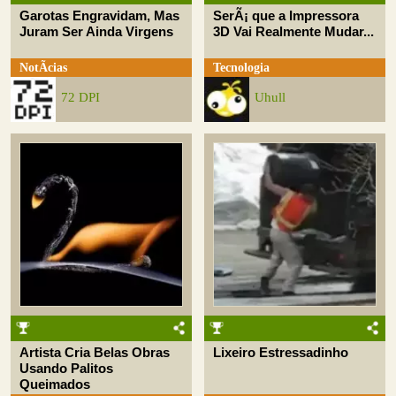
Garotas Engravidam, Mas
SerÃ¡ que a Impressora
Juram Ser Ainda Virgens
3D Vai Realmente Mudar...
NotÃ­cias
Tecnologia
72 DPI
Uhull
Artista Cria Belas Obras
Lixeiro Estressadinho
Usando Palitos
Queimados