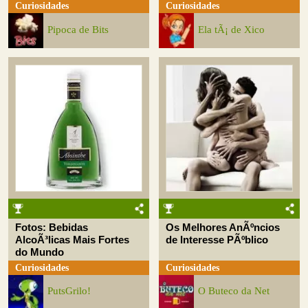
Curiosidades
Curiosidades
Pipoca de Bits
Ela tÃ¡ de Xico
Fotos: Bebidas
Os Melhores AnÃºncios
AlcoÃ³licas Mais Fortes
de Interesse PÃºblico
do Mundo
Curiosidades
Curiosidades
PutsGrilo!
O Buteco da Net