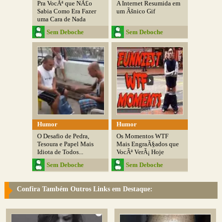
Pra VocÃª que NÃ£o
A Internet Resumida em
Sabia Como Era Fazer
um Ãšnico Gif
uma Cara de Nada
Sem Deboche
Sem Deboche
Humor
Humor
O Desafio de Pedra,
Os Momentos WTF
Tesoura e Papel Mais
Mais EngraÃ§ados que
Idiota de Todos...
VocÃª VerÃ¡ Hoje
Sem Deboche
Sem Deboche
Confira Também Outros Links em Destaque: