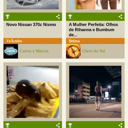
Novo Nissan 370z Nismo
A Mulher Perfeita: Olhos
de Rihanna e Bumbum
de...
VeÃ­culos
Beleza
Carros e Marcas
Clave do Sul