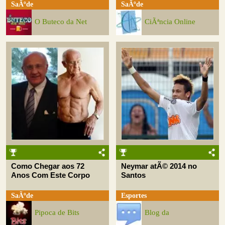
SaÃºde
SaÃºde
O Buteco da Net
CiÃªncia Online
Como Chegar aos 72
Neymar atÃ© 2014 no
Anos Com Este Corpo
Santos
SaÃºde
Esportes
Pipoca de Bits
Blog da