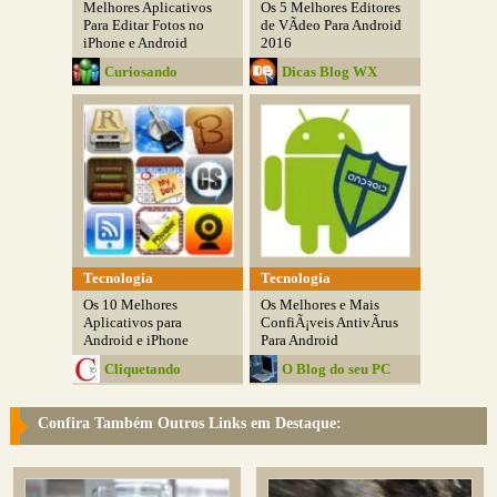
Melhores Aplicativos
Os 5 Melhores Editores
Para Editar Fotos no
de VÃ­deo Para Android
iPhone e Android
2016
Curiosando
Dicas Blog WX
Tecnologia
Tecnologia
Os 10 Melhores
Os Melhores e Mais
Aplicativos para
ConfiÃ¡veis AntivÃ­rus
Android e iPhone
Para Android
Cliquetando
O Blog do seu PC
Confira Também Outros Links em Destaque: