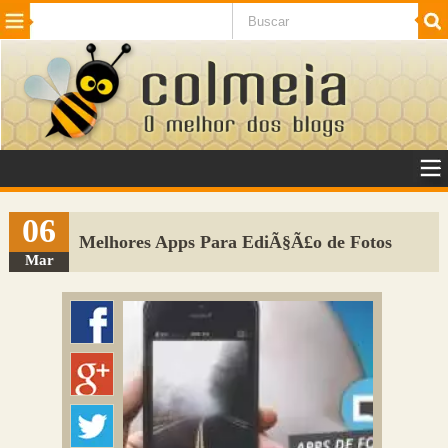
Beleza
Cinema e TV
Curiosidades
Esportes
Humor
Internet
Jogos
NotÃ­cias
Planeta
SaÃºde
Tecnologia
VeÃ­culos
Adulto
Sugerir Link
06
Melhores Apps Para EdiÃ§Ã£o de Fotos
Adicionar Blog
Mar
Colmeia Exchange
Perguntas Frequentes
Sobre
Contato