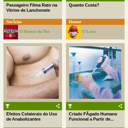
Passageiro Filma Rato na
Quanto Custa?
Vitrine de Lanchonete
NotÃ­cias
Humor
O Buteco da Net
O Loxa
Efeitos Colaterais do Uso
Criado FÃ­gado Humano
de Anabolizantes
Funcional a Partir de...