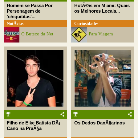
Homem se Passa Por
HotÃ©is em Miami: Quais
Personagem de
os Melhores Locais...
'chiquititas'...
NotÃ­cias
Curiosidades
O Buteco da Net
Para Viagem
Filho de Eike Batista DÃ¡
Os Dedos DanÃ§arinos
Cano na PraÃ§a