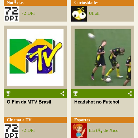
NotÃ­cias
Curiosidades
72 DPI
Uhull
O Fim da MTV Brasil
Headshot no Futebol
Cinema e TV
Esportes
72 DPI
Ela tÃ¡ de Xico