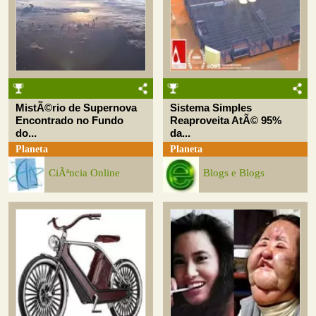
MistÃ©rio de Supernova
Sistema Simples
Encontrado no Fundo
Reaproveita AtÃ© 95%
do...
da...
Planeta
Planeta
CiÃªncia Online
Blogs e Blogs