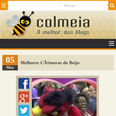
Beleza
Cinema e TV
Curiosidades
Esportes
Humor
Internet
Jogos
NotÃ­cias
Planeta
SaÃºde
Tecnologia
VeÃ­culos
Adulto
Sugerir Link
05
Melhores CÃ¢meras do Beijo
Adicionar Blog
May
Colmeia Exchange
Perguntas Frequentes
Sobre
Contato