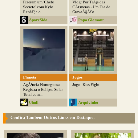
Fizeram um 'Chefe
Vlog: Por TrÃ¡s das
Secreto' com Kylo
CÃ¢meras - Um Dia de
Renâ€¦ e o...
GravaÃ§Ã£o
ApareSido
Papo Glamour
Planeta
Jogos
AgÃªncia Norueguesa
Jogo: Kiss Fight
Registra o Eclipse Solar
Total com...
Uhull
Arquivinho
Confira Também Outros Links em Destaque: