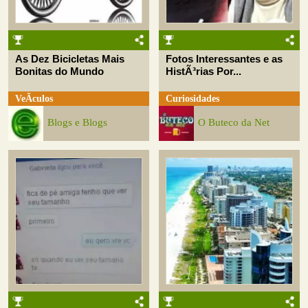
As Dez Bicicletas Mais
Fotos Interessantes e as
Bonitas do Mundo
HistÃ³rias Por...
VeÃ­culos
Curiosidades
Blogs e Blogs
O Buteco da Net