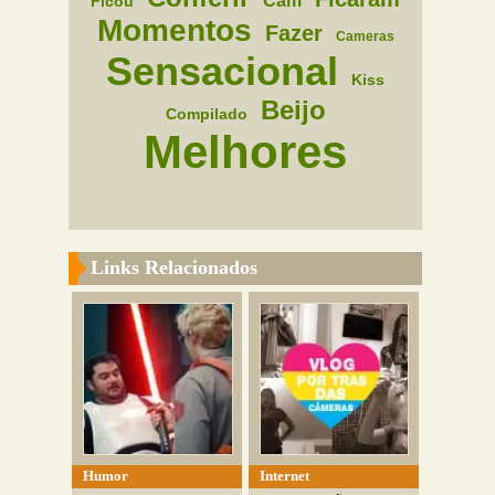
Cam
Ficou
Momentos
Fazer
Cameras
Sensacional
Kiss
Beijo
Compilado
Melhores
Links Relacionados
Humor
Internet