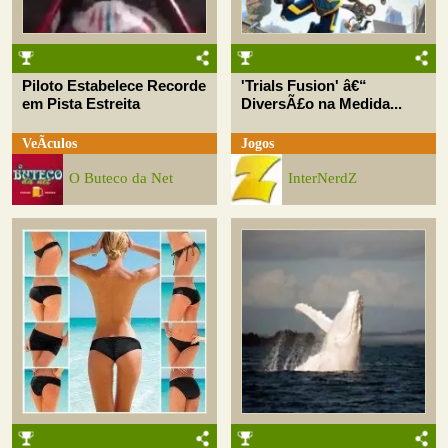
Piloto Estabelece Recorde
'Trials Fusion' â€“
em Pista Estreita
DiversÃ£o na Medida...
VeÃ­culos
Jogos
O Buteco da Net
InterNerdZ