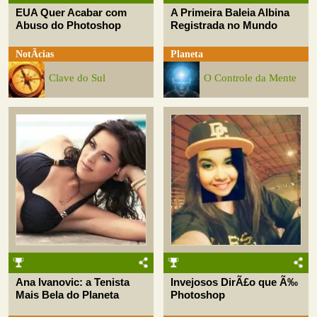
EUA Quer Acabar com
A Primeira Baleia Albina
Abuso do Photoshop
Registrada no Mundo
NotÃ­cias
Planeta
Clave do Sul
O Controle da Mente
Ana Ivanovic: a Tenista
Invejosos DirÃ£o que Ã‰
Mais Bela do Planeta
Photoshop