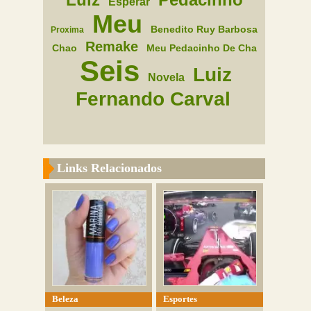
Esperar
Meu
Benedito Ruy Barbosa
Proxima
Remake
Chao
Meu Pedacinho De Cha
Seis
Luiz
Novela
Fernando Carval
Links Relacionados
Beleza
Esportes