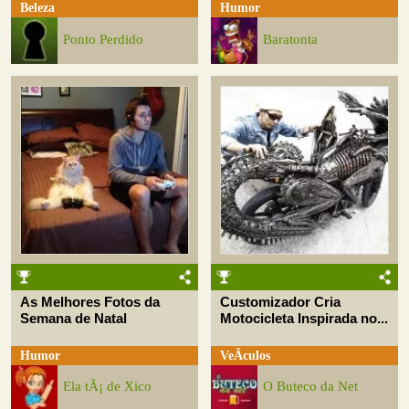
Beleza
Humor
Ponto Perdido
Baratonta
As Melhores Fotos da
Customizador Cria
Semana de Natal
Motocicleta Inspirada no...
Humor
VeÃ­culos
Ela tÃ¡ de Xico
O Buteco da Net