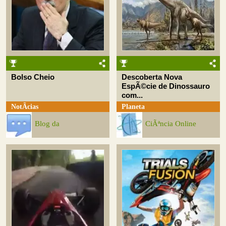
Bolso Cheio
Descoberta Nova
EspÃ©cie de Dinossauro
com...
NotÃ­cias
Planeta
Blog da
CiÃªncia Online