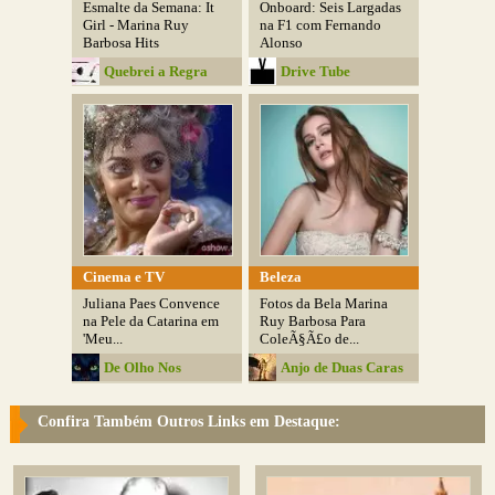
Esmalte da Semana: It
Onboard: Seis Largadas
Girl - Marina Ruy
na F1 com Fernando
Barbosa Hits
Alonso
Quebrei a Regra
Drive Tube
Cinema e TV
Beleza
Juliana Paes Convence
Fotos da Bela Marina
na Pele da Catarina em
Ruy Barbosa Para
'Meu...
ColeÃ§Ã£o de...
De Olho Nos
Anjo de Duas Caras
Detalhes
Confira Também Outros Links em Destaque: