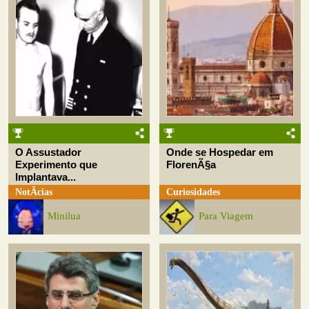
O Assustador
Onde se Hospedar em
Experimento que
FlorenÃ§a
Implantava...
NotÃ­cias
Curiosidades
Minilua
Para Viagem