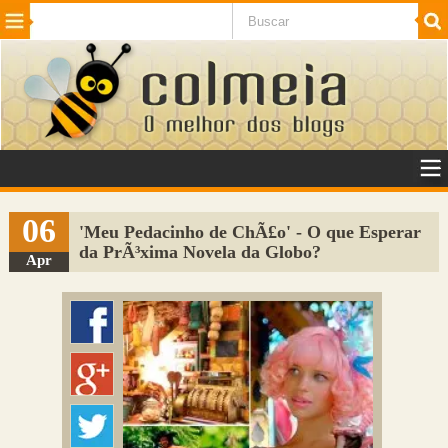
Beleza
Cinema e TV
Curiosidades
Esportes
Humor
Internet
Jogos
NotÃ­cias
Planeta
SaÃºde
Tecnologia
VeÃ­culos
Adulto
Sugerir Link
06
'Meu Pedacinho de ChÃ£o' - O que Esperar
da PrÃ³xima Novela da Globo?
Adicionar Blog
Apr
Colmeia Exchange
Perguntas Frequentes
Sobre
Contato