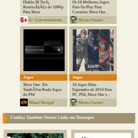
Diablo III TerÃ¡
Os 16 Melhores Jogos
ResoluÃ§Ã£o de 1080p
Free-To-Play Para
Para Xbox
Consoles Xbox One...
G+ Entretenimento
Mestre Gamer
Jogos
Jogos
Xbox One: Ele
20 Jogos Mais
TambÃ©m Roda Jogos
Esperados de 2016 Para
do PS4
PC, PS4, Xbox One e...
Minas Morgul
Mestre Gamer
Confira Também Outros Links em Destaque: