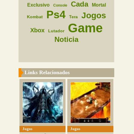
Cada
Exclusivo
Mortal
Console
Ps4
Jogos
Kombat
Tera
Game
Xbox
Lutador
Noticia
Links Relacionados
Jogos
Jogos