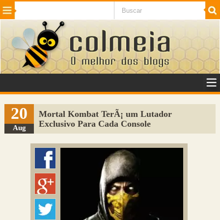
Beleza
Cinema e TV
Curiosidades
Esportes
Humor
Internet
Jogos
NotÃ­cias
Planeta
SaÃºde
Tecnologia
VeÃ­culos
Adulto
Sugerir Link
20
Mortal Kombat TerÃ¡ um Lutador
Exclusivo Para Cada Console
Adicionar Blog
Aug
Colmeia Exchange
Perguntas Frequentes
Sobre
Contato