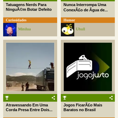
Tatuagens Nerds Para
Nunca Interrompa Uma
NinguÃ©m Botar Defeito
ConexÃ£o de Ãgua de...
Curiosidades
Humor
Minilua
Uhull
Atravessando Em Uma
Jogos FicarÃ£o Mais
Corda Presa Entre Dois...
Baratos no Brasil