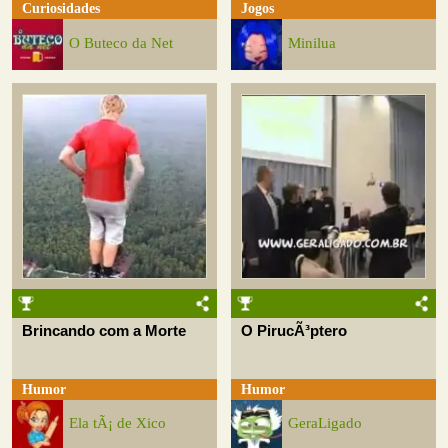
Curiosidades
Jogos
O Buteco da Net
Minilua
Brincando com a Morte
O PirucÃ³ptero
Humor
Humor
Ela tÃ¡ de Xico
GeraLigado