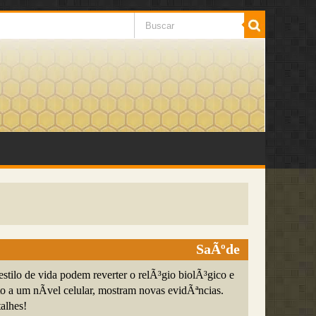
SaÃºde
tilo de vida podem reverter o relÃ³gio biolÃ³gico e
o a um nÃ­vel celular, mostram novas evidÃªncias.
alhes!