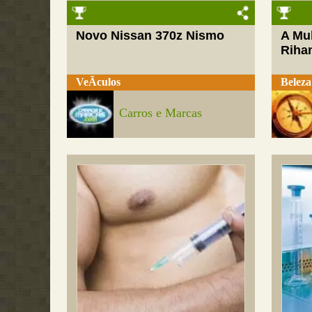
Novo Nissan 370z Nismo
A Mul
Riha
VeÃ­culos
Beleza
Carros e Marcas