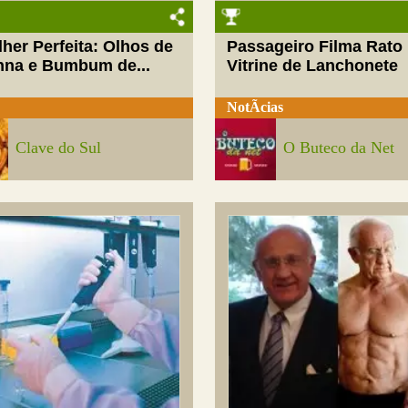
her Perfeita: Olhos de
Passageiro Filma Rato
nna e Bumbum de...
Vitrine de Lanchonete
NotÃ­cias
Clave do Sul
O Buteco da Net