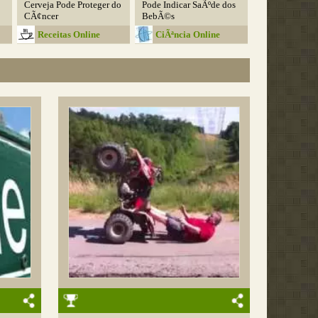
Cerveja Pode Proteger do
Pode Indicar SaÃºde dos
CÃ¢ncer
BebÃ©s
Receitas Online
CiÃªncia Online