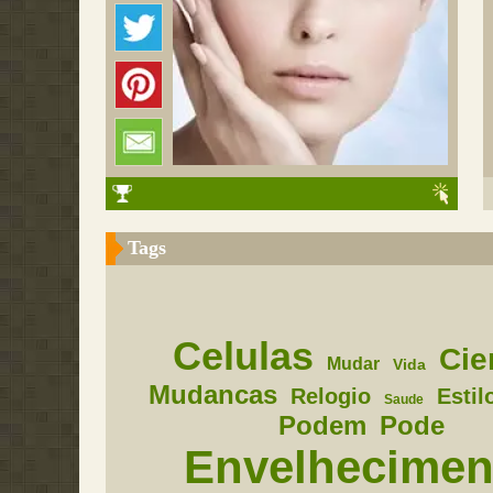
Tags
Celulas
Cie
Mudar
Vida
Mudancas
Relogio
Estil
Saude
Podem
Pode
Envelhecimen