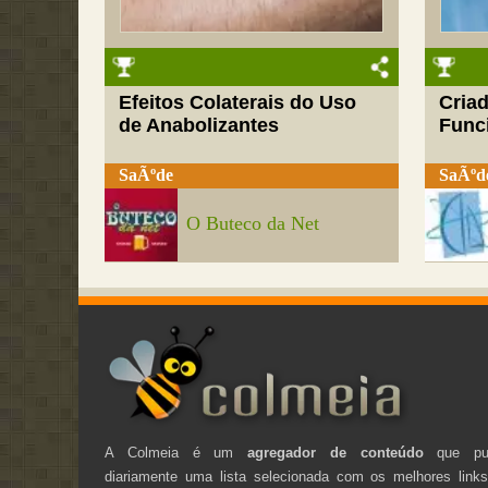
Efeitos Colaterais do Uso
Cria
de Anabolizantes
Funci
SaÃºde
SaÃºd
O Buteco da Net
A Colmeia é um
agregador de conteúdo
que pub
diariamente uma lista selecionada com os melhores link