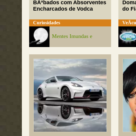
BÃªbados com Absorventes
Doma
Encharcados de Vodca
do Fi
Curiosidades
VeÃ­cu
Mentes Imundas e