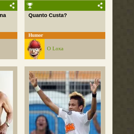
 na
Quanto Custa?
Humor
O Loxa