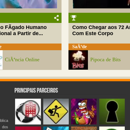
do FÃ­gado Humano
Como Chegar aos 72 A
onal a Partir de...
Com Este Corpo
e
SaÃºde
CiÃªncia Online
Pipoca de Bits
lica
s dos