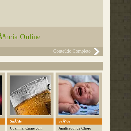
Ãªncia Online
Conteúdo Completo
SaÃºde
SaÃºde
Cozinhar Carne com
Analisador de Choro