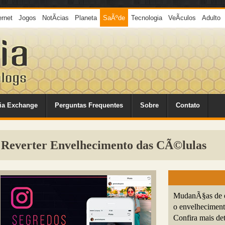
ernet
Jogos
NotÃ­cias
Planeta
SaÃºde
Tecnologia
VeÃ­culos
Adulto
ia Exchange
Perguntas Frequentes
Sobre
Contato
 Reverter Envelhecimento das CÃ©lulas
MudanÃ§as de es
o envelheciment
Confira mais det