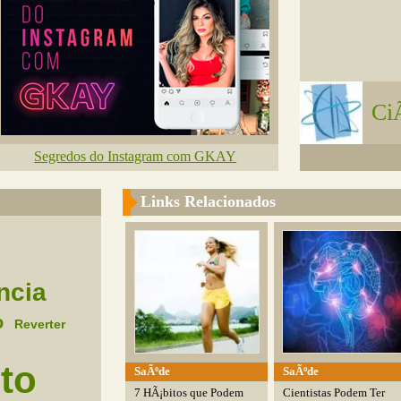
Ci
Segredos do Instagram com GKAY
Links Relacionados
ncia
o
Reverter
to
SaÃºde
SaÃºde
7 HÃ¡bitos que Podem
Cientistas Podem Ter