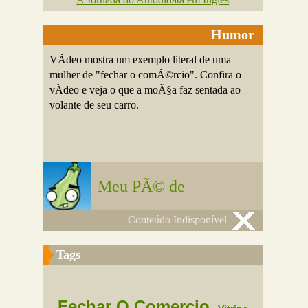
Humor
VÃ­deo mostra um exemplo literal de uma
mulher de "fechar o comÃ©rcio". Confira o
vÃ­deo e veja o que a moÃ§a faz sentada ao
volante de seu carro.
Meu PÃ© de
Conteúdo Indisponível
Tags
Fechar O Comercio