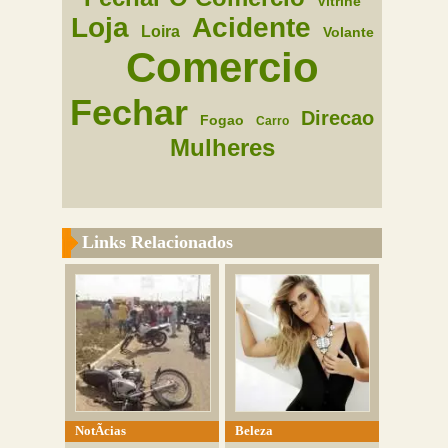
Vitrine
Loja
Acidente
Loira
Volante
Comercio
Fechar
Direcao
Fogao
Carro
Mulheres
Links Relacionados
NotÃ­cias
Beleza