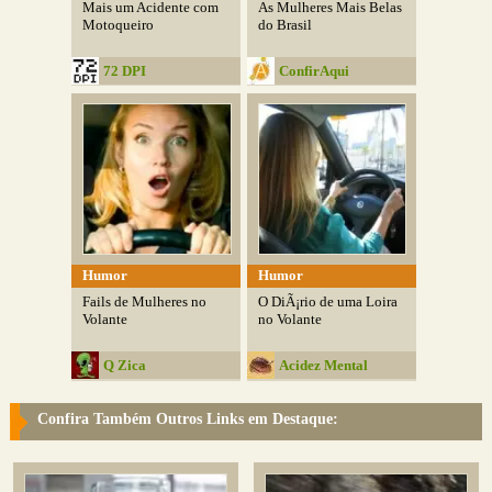
Mais um Acidente com
As Mulheres Mais Belas
Motoqueiro
do Brasil
72 DPI
ConfirAqui
Humor
Humor
Fails de Mulheres no
O DiÃ¡rio de uma Loira
Volante
no Volante
Q Zica
Acidez Mental
Confira Também Outros Links em Destaque: