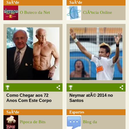
SaÃºde
SaÃºde
O Buteco da Net
CiÃªncia Online
Como Chegar aos 72
Neymar atÃ© 2014 no
Anos Com Este Corpo
Santos
SaÃºde
Esportes
Pipoca de Bits
Blog da