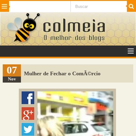
Beleza
Cinema e TV
Curiosidades
Esportes
Humor
Internet
Jogos
NotÃ­cias
Planeta
SaÃºde
Tecnologia
VeÃ­culos
Adulto
Sugerir Link
07
Mulher de Fechar o ComÃ©rcio
Adicionar Blog
Nov
Colmeia Exchange
Perguntas Frequentes
Sobre
Contato