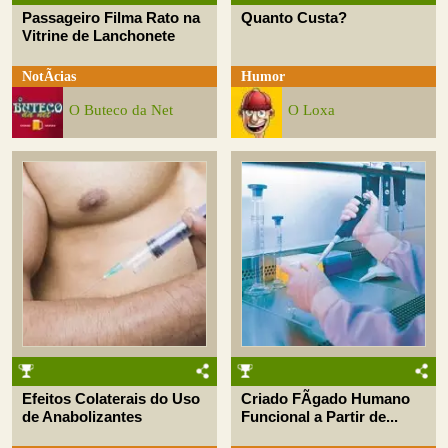
Passageiro Filma Rato na
Quanto Custa?
Vitrine de Lanchonete
NotÃ­cias
Humor
O Buteco da Net
O Loxa
Efeitos Colaterais do Uso
Criado FÃ­gado Humano
de Anabolizantes
Funcional a Partir de...