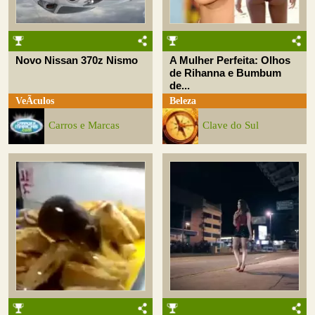
Novo Nissan 370z Nismo
A Mulher Perfeita: Olhos
de Rihanna e Bumbum
de...
VeÃ­culos
Beleza
Carros e Marcas
Clave do Sul