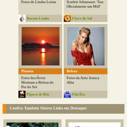
Fotos de Lindas Loiras
Scarlett Johansson: 'Sou
Oficialmente um Milf'
Barato Louko
Clave do Sul
Planeta
Beleza
Fotos IncrÃ­veis
Fotos da Atriz Jessica
Mostram a Beleza do
Alba
Por do Sol
Pipoca de Bits
FiksÃ£o
Confira Também Outros Links em Destaque: