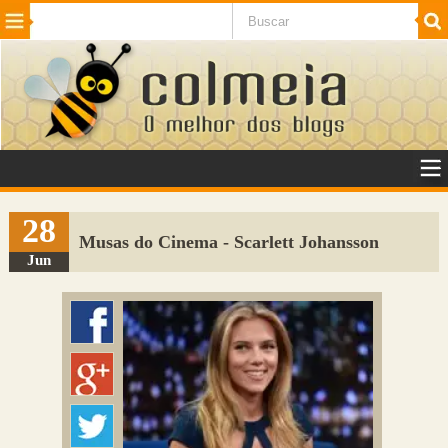
Beleza
Cinema e TV
Curiosidades
Esportes
Humor
Internet
Jogos
NotÃ­cias
Planeta
SaÃºde
Tecnologia
VeÃ­culos
Adulto
Sugerir Link
28
Musas do Cinema - Scarlett Johansson
Adicionar Blog
Jun
Colmeia Exchange
Perguntas Frequentes
Sobre
Contato