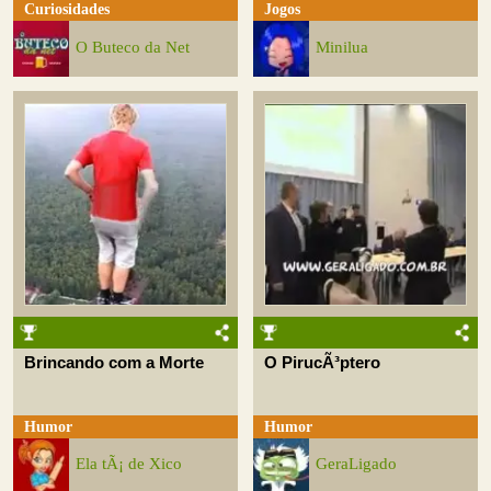
Curiosidades
Jogos
O Buteco da Net
Minilua
Brincando com a Morte
O PirucÃ³ptero
Humor
Humor
Ela tÃ¡ de Xico
GeraLigado