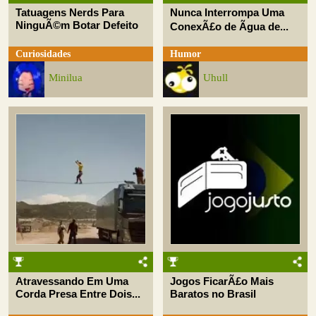
Tatuagens Nerds Para
Nunca Interrompa Uma
NinguÃ©m Botar Defeito
ConexÃ£o de Ãgua de...
Curiosidades
Humor
Minilua
Uhull
Atravessando Em Uma
Jogos FicarÃ£o Mais
Corda Presa Entre Dois...
Baratos no Brasil