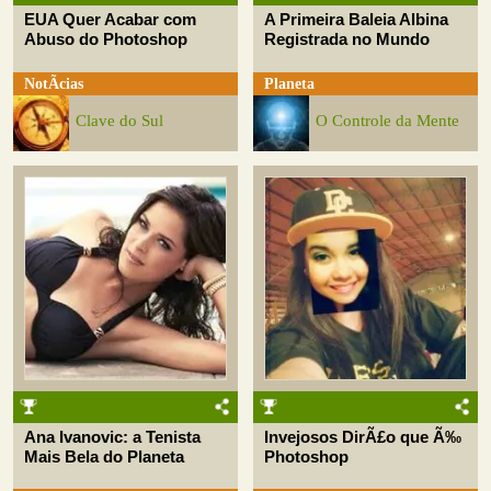
EUA Quer Acabar com
A Primeira Baleia Albina
Abuso do Photoshop
Registrada no Mundo
NotÃ­cias
Planeta
Clave do Sul
O Controle da Mente
Ana Ivanovic: a Tenista
Invejosos DirÃ£o que Ã‰
Mais Bela do Planeta
Photoshop