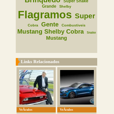
Super Snake
Grande
Shelby
Flagramos
Super
Gente
Cobra
Combustiveis
Mustang Shelby Cobra
Snake
Mustang
Links Relacionados
VeÃ­culos
VeÃ­culos