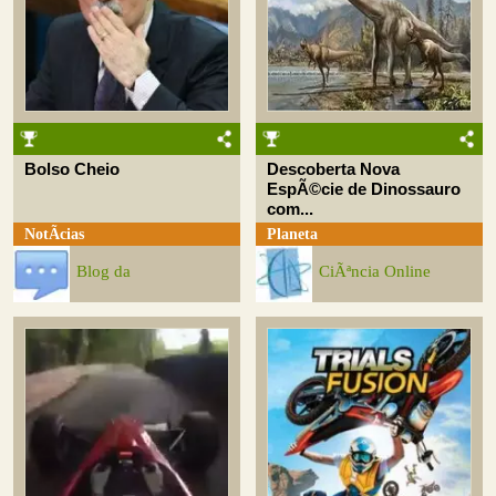
Bolso Cheio
Descoberta Nova
EspÃ©cie de Dinossauro
com...
NotÃ­cias
Planeta
Blog da
CiÃªncia Online