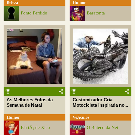
Beleza
Humor
Ponto Perdido
Baratonta
As Melhores Fotos da
Customizador Cria
Semana de Natal
Motocicleta Inspirada no...
Humor
VeÃ­culos
Ela tÃ¡ de Xico
O Buteco da Net