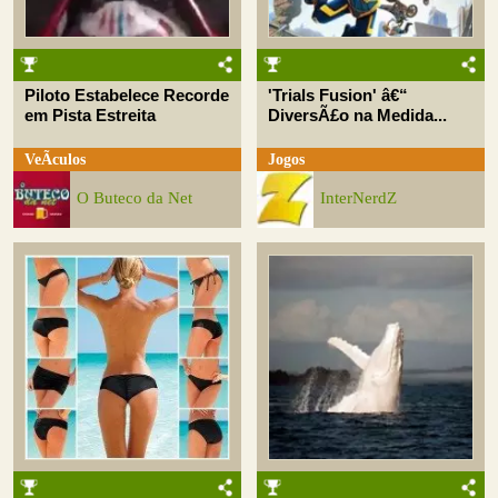
Piloto Estabelece Recorde
'Trials Fusion' â€“
em Pista Estreita
DiversÃ£o na Medida...
VeÃ­culos
Jogos
O Buteco da Net
InterNerdZ