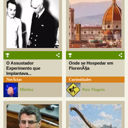
O Assustador
Onde se Hospedar em
Experimento que
FlorenÃ§a
Implantava...
NotÃ­cias
Curiosidades
Minilua
Para Viagem