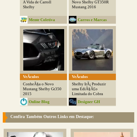
A Vida de Carroll
Novo Shelby GT350R
Shelby
Mustang 2016
Mente Coletiva
Carros e Marcas
VeÃ­culos
VeÃ­culos
ConheÃ§a o Novo
Shelby IrÃ¡ Produzir
Mustang Shelby Gt350
uma EdiÃ§Ã£o
2015
Limitada do Cobra
Online Blog
Designer GH
Confira Também Outros Links em Destaque: