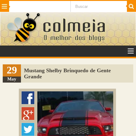
Beleza
Cinema e TV
Curiosidades
Esportes
Humor
Internet
Jogos
NotÃ­cias
Planeta
SaÃºde
Tecnologia
VeÃ­culos
Adulto
Sugerir Link
29
Mustang Shelby Brinquedo de Gente
Grande
Adicionar Blog
May
Colmeia Exchange
Perguntas Frequentes
Sobre
Contato