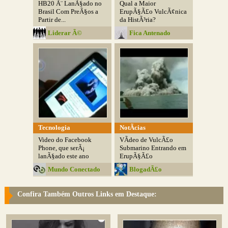
HB20 Ã¨ LanÃ§ado no
Qual a Maior
Brasil Com PreÃ§os a
ErupÃ§Ã£o VulcÃ¢nica
Partir de...
da HistÃ³ria?
Liderar Ã©
Fica Antenado
Influenciar
Tecnologia
NotÃ­cias
Video do Facebook
VÃ­deo de VulcÃ£o
Phone, que serÃ¡
Submarino Entrando em
lanÃ§ado este ano
ErupÃ§Ã£o
Mundo Conectado
BlogadÃ£o
Confira Também Outros Links em Destaque: