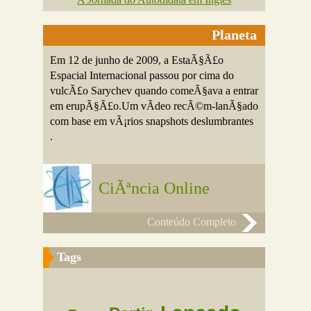
Planeta
Em 12 de junho de 2009, a EstaÃ§Ã£o
Espacial Internacional passou por cima do
vulcÃ£o Sarychev quando comeÃ§ava a entrar
em erupÃ§Ã£o.Um vÃ­deo recÃ©m-lanÃ§ado
com base em vÃ¡rios snapshots deslumbrantes
.
CiÃªncia Online
Conteúdo Completo
Tags