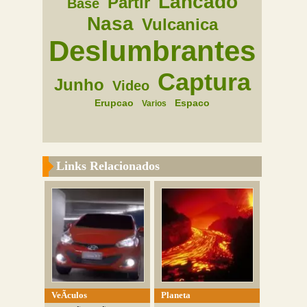
Lancado
Partir
Base
Nasa
Vulcanica
Deslumbrantes
Captura
Junho
Video
Erupcao
Espaco
Varios
Links Relacionados
VeÃ­culos
Planeta