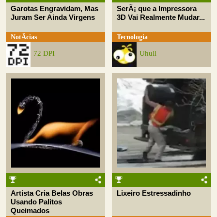
Garotas Engravidam, Mas
SerÃ¡ que a Impressora
Juram Ser Ainda Virgens
3D Vai Realmente Mudar...
NotÃ­cias
Tecnologia
72 DPI
Uhull
Artista Cria Belas Obras
Lixeiro Estressadinho
Usando Palitos
Queimados