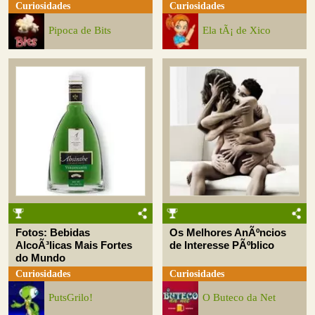
Curiosidades
Curiosidades
Pipoca de Bits
Ela tÃ¡ de Xico
Fotos: Bebidas
Os Melhores AnÃºncios
AlcoÃ³licas Mais Fortes
de Interesse PÃºblico
do Mundo
Curiosidades
Curiosidades
PutsGrilo!
O Buteco da Net