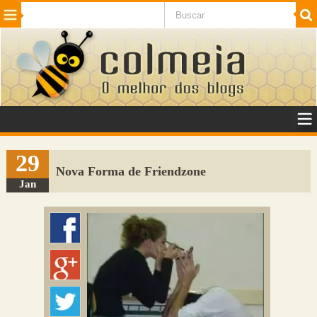
Beleza
Cinema e TV
Curiosidades
Esportes
Humor
Internet
Jogos
NotÃ­cias
Planeta
SaÃºde
Tecnologia
VeÃ­culos
Adulto
Sugerir Link
29
Nova Forma de Friendzone
Adicionar Blog
Jan
Colmeia Exchange
Perguntas Frequentes
Sobre
Contato