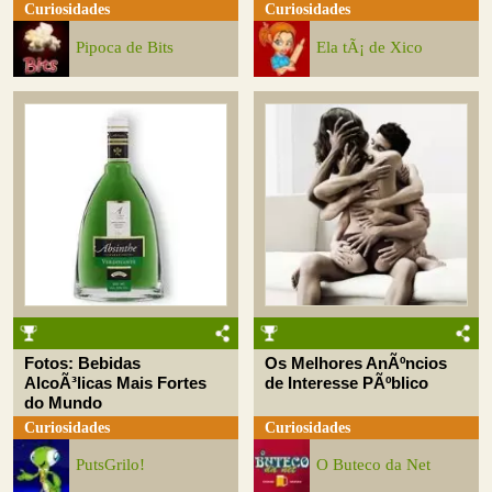
Curiosidades
Curiosidades
Pipoca de Bits
Ela tÃ¡ de Xico
Fotos: Bebidas
Os Melhores AnÃºncios
AlcoÃ³licas Mais Fortes
de Interesse PÃºblico
do Mundo
Curiosidades
Curiosidades
PutsGrilo!
O Buteco da Net