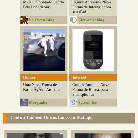
Mais um Soldado Ferido
Disney Apresenta Nova
Pela Friendzone
Forma de Interagir com
seu iPad
Le Zuera Blog
Eletronicoblog
Humor
Internet
Uma Nova Forma de
Google Anuncia Nova
PatinaÃ§Ã£o Artistica
Forma de Busca. para
Smartphones
Morganho
System Ice
Confira Também Outros Links em Destaque: