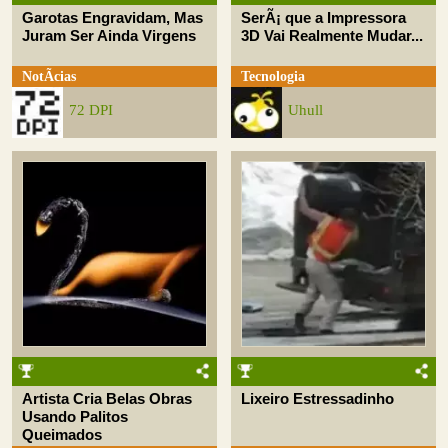
Garotas Engravidam, Mas
SerÃ¡ que a Impressora
Juram Ser Ainda Virgens
3D Vai Realmente Mudar...
NotÃ­cias
Tecnologia
72 DPI
Uhull
Artista Cria Belas Obras
Lixeiro Estressadinho
Usando Palitos
Queimados