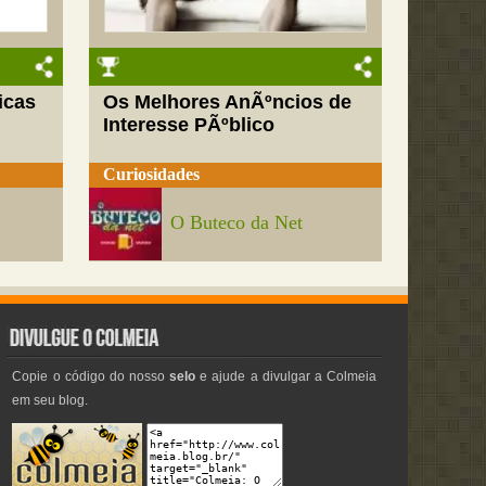
icas
Os Melhores AnÃºncios de
Interesse PÃºblico
Curiosidades
O Buteco da Net
Copie o código do nosso
selo
e ajude a divulgar a Colmeia
em seu blog.