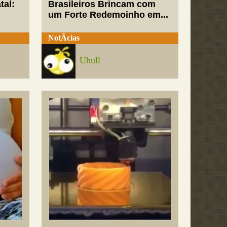
tal:
Brasileiros Brincam com
um Forte Redemoinho em...
NotÃ­cias
Uhull