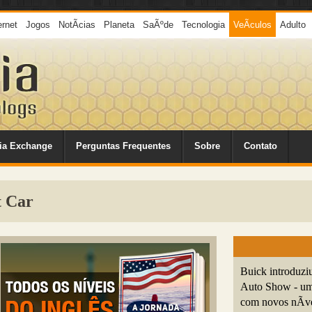
ernet
Jogos
NotÃ­cias
Planeta
SaÃºde
Tecnologia
VeÃ­culos
Adulto
ia Exchange
Perguntas Frequentes
Sobre
Contato
t Car
Buick introduzi
Auto Show - um 
com novos nÃ­ve