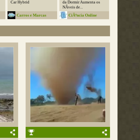
Car Hybrid
da Dormir Aumenta os
NÃ­veis de...
Carros e Marcas
CiÃªncia Online