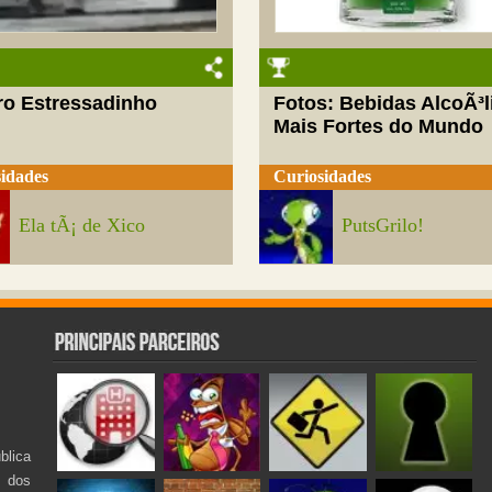
ro Estressadinho
Fotos: Bebidas AlcoÃ³l
Mais Fortes do Mundo
idades
Curiosidades
Ela tÃ¡ de Xico
PutsGrilo!
lica
s dos