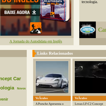
tecnologia.
Ca
A Jornada do Autodidata em Inglês
Links Relacionados
ncept Car
ologia
Novos
VeÃ­culos
VeÃ­culos
venir
A Porsche Apresenta o
Lexus LF-C2 Concept