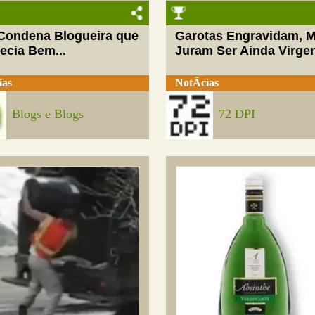
 Condena Blogueira que
Garotas Engravidam, 
ecia Bem...
Juram Ser Ainda Virge
ias
NotÃ­cias
Blogs e Blogs
72 DPI