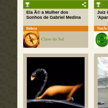
Ela Ã© a Mulher dos
Juiz
Sonhos de Gabriel Medina
'Apar
Beleza
NotÃ­c
Clave do Sul