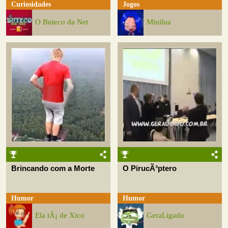
Curiosidades
Jogos
O Buteco da Net
Minilua
Brincando com a Morte
O PirucÃ³ptero
Humor
Humor
Ela tÃ¡ de Xico
GeraLigado