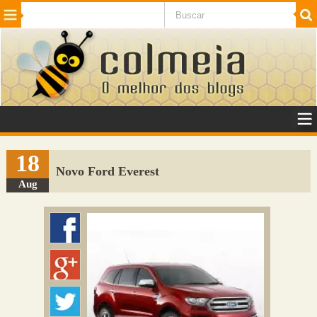
Beleza
Cinema e TV
Curiosidades
Esportes
Humor
Internet
Jogos
NotÃ­cias
Planeta
SaÃºde
Tecnologia
VeÃ­culos
Adulto
Sugerir Link
18
Novo Ford Everest
Adicionar Blog
Aug
Colmeia Exchange
Perguntas Frequentes
Sobre
Contato