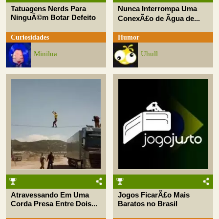
Tatuagens Nerds Para
Nunca Interrompa Uma
NinguÃ©m Botar Defeito
ConexÃ£o de Ãgua de...
Curiosidades
Humor
Minilua
Uhull
Atravessando Em Uma
Jogos FicarÃ£o Mais
Corda Presa Entre Dois...
Baratos no Brasil