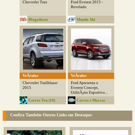
Chevrolet Trax
Ford Everest 2015 -
Revelado
Blogadasso
Mundo Aki
VeÃ­culos
VeÃ­culos
Chevrolet Trailblazer
Ford Apresenta o
2015
Everest Concept,
UtilitÃ¡rio Esportivo...
Carros Ten (10)
Carros e Marcas
Confira Também Outros Links em Destaque: