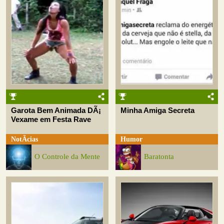
Garota Bem Animada DÃ¡
Minha Amiga Secreta
Vexame em Festa Rave
NotÃ­cias
Humor
O Controle da Mente
Baratonta