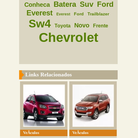
Batera
Suv
Ford
Conheca
Everest
Ford
Trailblazer
Everest
Sw4
Novo
Toyota
Frente
Chevrolet
Links Relacionados
VeÃ­culos
VeÃ­culos