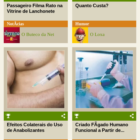
Passageiro Filma Rato na
Quanto Custa?
Vitrine de Lanchonete
NotÃ­cias
Humor
O Buteco da Net
O Loxa
Efeitos Colaterais do Uso
Criado FÃ­gado Humano
de Anabolizantes
Funcional a Partir de...