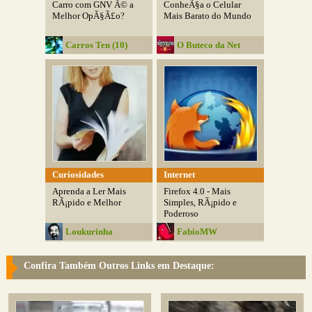
Carro com GNV Ã© a
ConheÃ§a o Celular
Melhor OpÃ§Ã£o?
Mais Barato do Mundo
Carros Ten (10)
O Buteco da Net
Curiosidades
Internet
Aprenda a Ler Mais
Firefox 4.0 - Mais
RÃ¡pido e Melhor
Simples, RÃ¡pido e
Poderoso
Loukurinha
FabioMW
Confira Também Outros Links em Destaque: