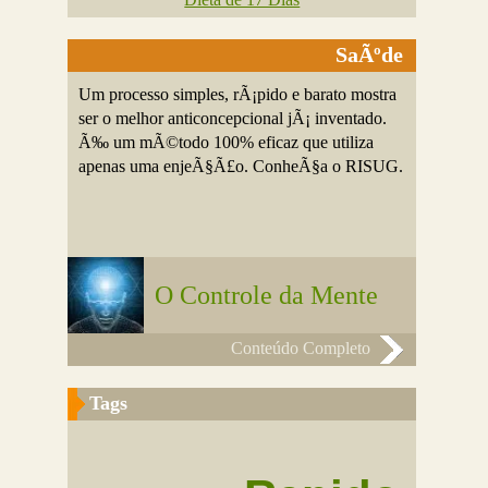
SaÃºde
Um processo simples, rÃ¡pido e barato mostra
ser o melhor anticoncepcional jÃ¡ inventado.
Ã‰ um mÃ©todo 100% eficaz que utiliza
apenas uma enjeÃ§Ã£o. ConheÃ§a o RISUG.
O Controle da Mente
Conteúdo Completo
Tags