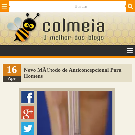
Beleza
Cinema e TV
Curiosidades
Esportes
Humor
Internet
Jogos
NotÃ­cias
Planeta
SaÃºde
Tecnologia
VeÃ­culos
Adulto
Sugerir Link
16
Novo MÃ©todo de Anticoncepcional Para
Homens
Adicionar Blog
Apr
Colmeia Exchange
Perguntas Frequentes
Sobre
Contato