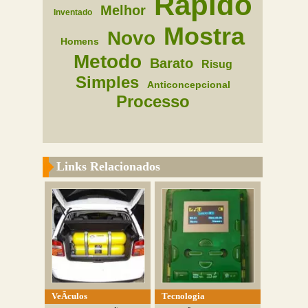
Rapido
Melhor
Inventado
Mostra
Novo
Homens
Metodo
Barato
Risug
Simples
Anticoncepcional
Processo
Links Relacionados
VeÃ­culos
Tecnologia