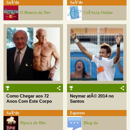
SaÃºde
SaÃºde
O Buteco da Net
CiÃªncia Online
Como Chegar aos 72
Neymar atÃ© 2014 no
Anos Com Este Corpo
Santos
SaÃºde
Esportes
Pipoca de Bits
Blog da