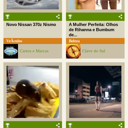
Novo Nissan 370z Nismo
A Mulher Perfeita: Olhos
de Rihanna e Bumbum
de...
VeÃ­culos
Beleza
Carros e Marcas
Clave do Sul