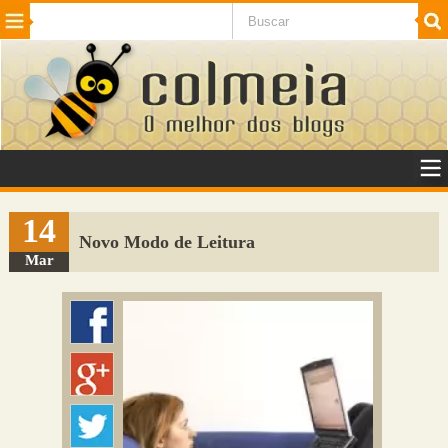
Beleza
Cinema e TV
Curiosidades
Esportes
Humor
Internet
Jogos
NotÃ­cias
Planeta
SaÃºde
Tecnologia
VeÃ­culos
Adulto
Sugerir Link
14
Novo Modo de Leitura
Adicionar Blog
Mar
Colmeia Exchange
Perguntas Frequentes
Sobre
Contato