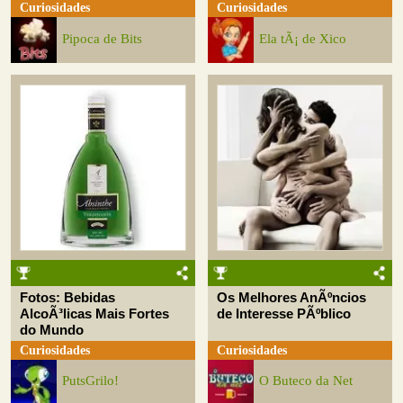
Curiosidades
Curiosidades
Pipoca de Bits
Ela tÃ¡ de Xico
Fotos: Bebidas
Os Melhores AnÃºncios
AlcoÃ³licas Mais Fortes
de Interesse PÃºblico
do Mundo
Curiosidades
Curiosidades
PutsGrilo!
O Buteco da Net