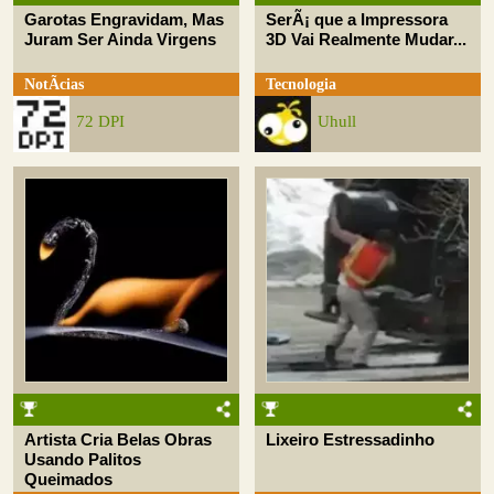
Garotas Engravidam, Mas
SerÃ¡ que a Impressora
Juram Ser Ainda Virgens
3D Vai Realmente Mudar...
NotÃ­cias
Tecnologia
72 DPI
Uhull
Artista Cria Belas Obras
Lixeiro Estressadinho
Usando Palitos
Queimados