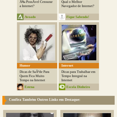
Ã‰ PossÃ­vel Censurar
Qual o Melhor
a Internet?
Navegador de Internet?
Avoado
Fique Sabendo!
Humor
Internet
Dicas de SaÃºde Para
Dicas para Trabalhar em
Quem Fica Muito
Tempo Integral na
Tempo na Internet
Internet
Estena
Escola Dinheiro
Confira Também Outros Links em Destaque: